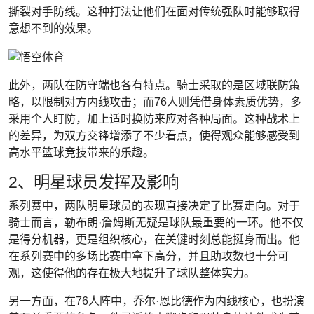
撕裂对手防线。这种打法让他们在面对传统强队时能够取得
意想不到的效果。
此外，两队在防守端也各有特点。骑士采取的是区域联防策
略，以限制对方内线攻击；而76人则凭借身体素质优势，多
采用个人盯防，加上适时换防来应对各种局面。这种战术上
的差异，为双方交锋增添了不少看点，使得观众能够感受到
高水平篮球竞技带来的乐趣。
2、明星球员发挥及影响
系列赛中，两队明星球员的表现直接决定了比赛走向。对于
骑士而言，勒布朗·詹姆斯无疑是球队最重要的一环。他不仅
是得分机器，更是组织核心，在关键时刻总能挺身而出。他
在系列赛中的多场比赛中拿下高分，并且助攻数也十分可
观，这使得他的存在极大地提升了球队整体实力。
另一方面，在76人阵中，乔尔·恩比德作为内线核心，也扮演