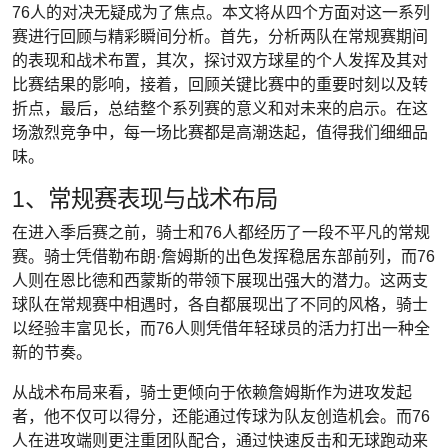
76人的对决无疑成为了焦点。本文将从四个方面对这一系列
赛进行回顾与精彩瞬间分析。首先，分析两队在常规赛期间
的表现和战术布置，其次，探讨双方球星的个人发挥及其对
比赛结果的影响，接着，回顾关键比赛中的重要时刻以及转
折点，最后，总结整个系列赛的意义和对未来的启示。在这
场激烈竞争中，每一场比赛都是高潮迭起，值得我们细细品
味。
1、常规赛表现与战术布局
在进入季后赛之前，骑士和76人都经历了一段不平凡的常规
赛。骑士凭借勒布朗·詹姆斯的出色发挥稳居东部前列，而76
人则在恩比德和西蒙斯的带领下展现出强大的潜力。这两支
球队在常规赛中相遇时，各自都展现出了不同的风格，骑士
以经验丰富见长，而76人则凭借年轻球员的活力打出一种全
新的节奏。
从战术布局来看，骑士更倾向于依赖詹姆斯作为进攻发起
者，他不仅可以得分，还能通过传球为队友创造机会。而76
人在进攻端则更注重团队配合，通过快速反击和无球跑动来