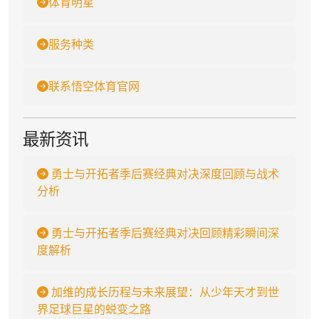
体育明星
服务种类
联系悟空体育官网
最新资讯
勇士与开拓者季后赛经典对决深度回顾与战术
分析
勇士与开拓者季后赛经典对决回顾精彩瞬间深
度解析
加维的成长历程与未来展望：从少年天才到世
界足球巨星的蜕变之路