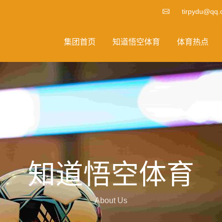
tirpydu@qq
集团首页
知道悟空体育
体育热点
知道悟空体育
About Us