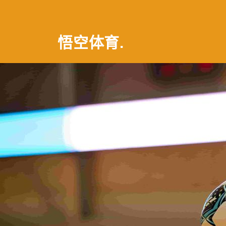
悟空体育
.