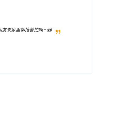
朋友来家里都抢着拍照～📸