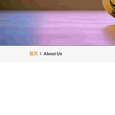
首页
About Us