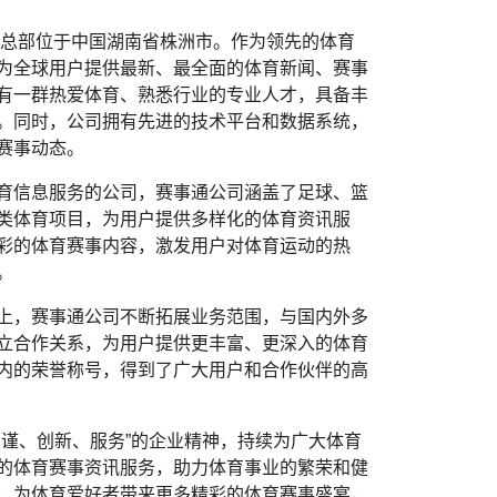
年，总部位于中国湖南省株洲市。作为领先的体育
为全球用户提供最新、最全面的体育新闻、赛事
有一群热爱体育、熟悉行业的专业人才，具备丰
。同时，公司拥有先进的技术平台和数据系统，
赛事动态。
育信息服务的公司，赛事通公司涵盖了足球、篮
类体育项目，为用户提供多样化的体育资讯服
彩的体育赛事内容，激发用户对体育运动的热
。
上，赛事通公司不断拓展业务范围，与国内外多
立合作关系，为用户提供更丰富、更深入的体育
内的荣誉称号，得到了广大用户和合作伙伴的高
严谨、创新、服务”的企业精神，持续为广大体育
的体育赛事资讯服务，助力体育事业的繁荣和健
，为体育爱好者带来更多精彩的体育赛事盛宴，