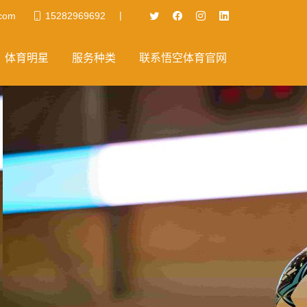
|
.com
15282969692
体育明星
服务种类
联系悟空体育官网