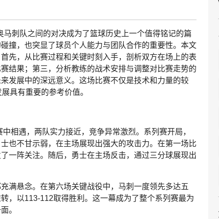
尼奥马刺队之间的对决成为了篮球历史上一个值得铭记的篇
的碰撞，也突显了球员个人能力与团队合作的重要性。本文
：首先，从比赛过程和关键时刻入手，剖析双方在场上的表
比赛结果；第三，分析教练的战术安排与调整对比赛走势的
未来发展中的深远意义。这场比赛不仅是技术和力量的较
发展具有重要的参考价值。
决赛中相遇，两队实力接近，竞争异常激烈。系列赛开局，
勇士也不甘示弱，在主场展现出强大的攻击力。在第一场比
发了一阵关注。随后，勇士在主场反击，通过三分球展现出
都充满悬念。在第六场关键战役中，马刺一度领先多达五
，以113-112取得胜利。这一幕成为了整个系列赛最为
一面。