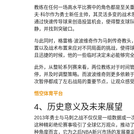
教练在任何一场高水平比赛中的角色都是至关
夫·科尔作为勇士新任主帅，其灵活多变的战术
通过快速传导球来创造投篮机会，使得整支球
静，并找到突破口。
与此同时，格雷格·波波维奇作为马刺传奇教头
置以及战术布置来应对不同局面的挑战，使得
且迅捷的时候，他的一些临时决定未必能够完
此外，从整轮系列赛来看，两位教练对于时间
停，并及时调整策略。而波波维奇则更多依赖
次暂停都成了左右战局的重要节点，让观众感
悟空体育平台
4、历史意义及未来展望
2013年勇士与马刺之战不仅仅是一组数据或一
这种精彩绝伦赛事吸引了全球亿万观众，推动
种角度而言，它为之后NBA新兴市场的发展奠