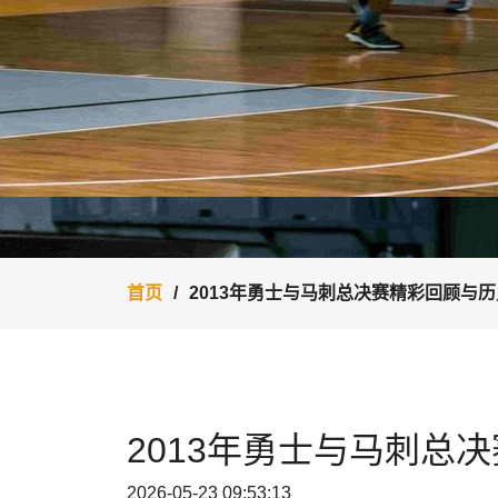
首页
2013年勇士与马刺总决赛精彩回顾与
2013年勇士与马刺总
2026-05-23 09:53:13