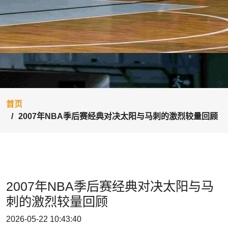
首页
2007年NBA季后赛经典对决太阳与马刺的激烈较量回顾
2007年NBA季后赛经典对决太阳与马
刺的激烈较量回顾
2026-05-22 10:43:40