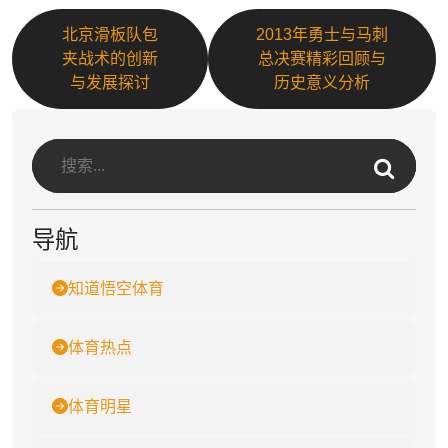
北京滑板队包
2013年勇士与马刺
夹战术的创新
总决赛精彩回顾与
与发展探讨
历史意义分析
导航
知道悟空体育
体育热点
体育明星