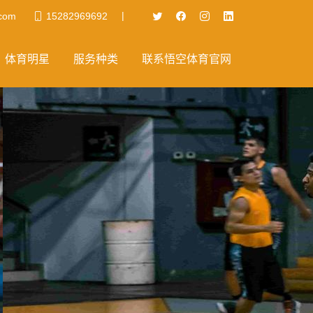
|
.com
15282969692
体育明星
服务种类
联系悟空体育官网