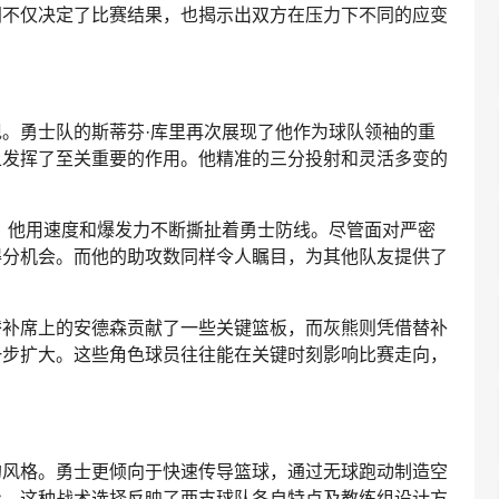
间不仅决定了比赛结果，也揭示出双方在压力下不同的应变
。勇士队的斯蒂芬·库里再次展现了他作为球队领袖的重
上发挥了至关重要的作用。他精准的三分投射和灵活多变的
，他用速度和爆发力不断撕扯着勇士防线。尽管面对严密
得分机会。而他的助攻数同样令人瞩目，为其他队友提供了
替补席上的安德森贡献了一些关键篮板，而灰熊则凭借替补
一步扩大。这些角色球员往往能在关键时刻影响比赛走向，
的风格。勇士更倾向于快速传导篮球，通过无球跑动制造空
导。这种战术选择反映了两支球队各自特点及教练组设计方