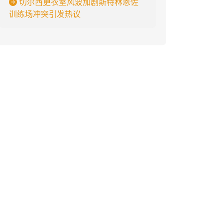
切尔西更衣室风波加剧斯特林恩佐
训练场冲突引发热议