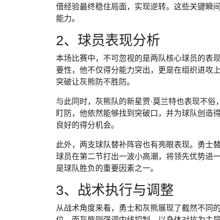
借经验最终稳住局面，实现逆转。这些关键瞬
能力。
2、球员表现分析
本场比赛中，不可忽视的是两队核心球员的表现
要性，他不仅得分能力突出，更是在组织进攻
突破让灰熊防不胜防。
与此同时，灰熊队的新星贾·莫兰特也表现不俗
盯防，他依然能够找到突破口，并为球队创造
良好的得分机会。
此外，两支球队替补阵容也有亮眼表现。勇士
球员在第二节打出一波小高潮，将领先优势进
是球队胜负的重要因素之一。
3、战术执行与调整
从战术角度来看，勇士和灰熊展现了截然不同
位，而灰熊则强调内线控制，以身体对抗为主