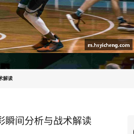
术解读
彩瞬间分析与战术解读