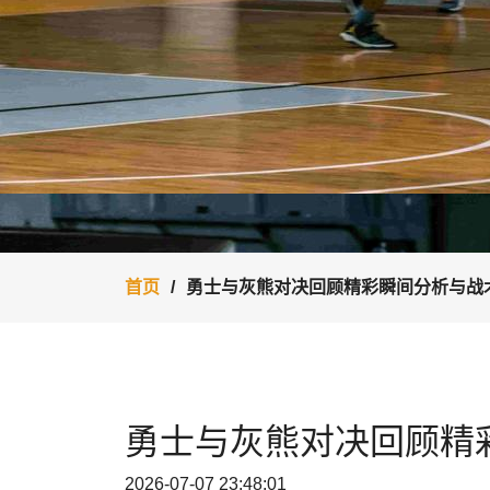
首页
勇士与灰熊对决回顾精彩瞬间分析与战
勇士与灰熊对决回顾精
2026-07-07 23:48:01