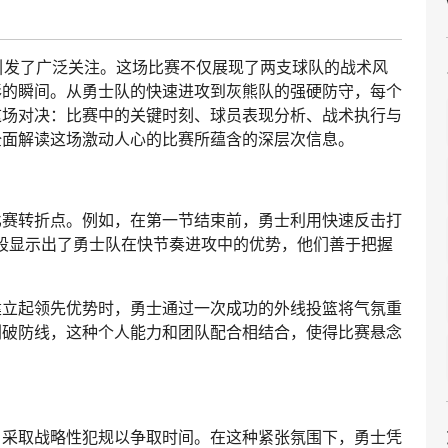
引发了广泛关注。这场比赛不仅展现了两支球队的战术风
彩的瞬间。从勇士队的快速进攻到灰熊队的强硬防守，每个
这场对决：比赛中的关键时刻、球员表现分析、战术执行与
全面解读这场激动人心的比赛所蕴含的深层次信息。
比赛转折点。例如，在第一节结束前，勇士利用快速反击打
阶段显示出了勇士队在快节奏进攻中的优势，他们善于把握
建立起领先优势时，勇士通过一次成功的外线投篮将气氛重
刺破防线，这种个人能力和团队配合相结合，使得比赛悬念
自采取战略性犯规以争取时间。在这种紧张氛围下，勇士凭