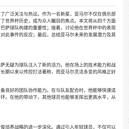
发了广泛关注与热议。作为一名新星，亚马尔不仅在俱乐部
写了世界杯历史，成为众人瞩目的焦点。本文将从四个方面
对巴萨球队构建的重要性；接着，讨论他在世界杯中的表现
众对此事件的反应；最后，总结亚马尔未来的发展潜力及其
巴萨无疑为球队注入了新的活力。他在场上的技术能力和战
萨长期以来以传控打法著称，而亚马尔灵活多变的风格正好
具备良好的团队协作能力。在与队友配合时，他能够快速适
一环。在他的带动下，其他球员也能够发挥出更高水平，从
才俊培养战略的进一步深化。通过引入年轻球员，不仅可以