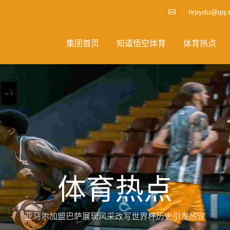
tirpydu@qq
集团首页
知道悟空体育
体育热点
体育热点
亚马尔加盟巴萨展现风采改写世界杯历史引发热议