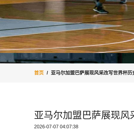
首页
亚马尔加盟巴萨展现风采改写世界杯历
亚马尔加盟巴萨展现风
2026-07-07 04:07:38