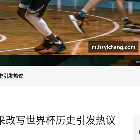
史引发热议
采改写世界杯历史引发热议