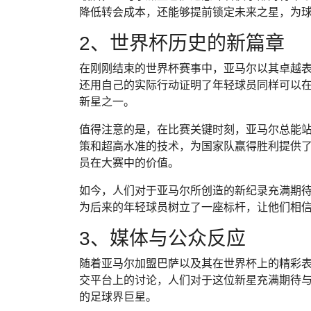
降低转会成本，还能够提前锁定未来之星，为
2、世界杯历史的新篇章
在刚刚结束的世界杯赛事中，亚马尔以其卓越
还用自己的实际行动证明了年轻球员同样可以
新星之一。
值得注意的是，在比赛关键时刻，亚马尔总能
策和超高水准的技术，为国家队赢得胜利提供
员在大赛中的价值。
如今，人们对于亚马尔所创造的新纪录充满期
为后来的年轻球员树立了一座标杆，让他们相
3、媒体与公众反应
随着亚马尔加盟巴萨以及其在世界杯上的精彩
交平台上的讨论，人们对于这位新星充满期待
的足球界巨星。