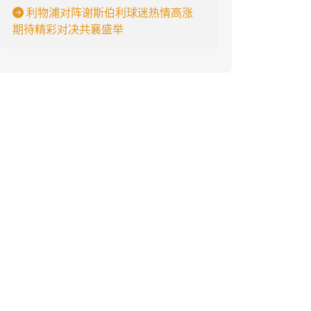
利物浦对阵谢斯伯利球迷热情高涨
期待精彩对决共襄盛举