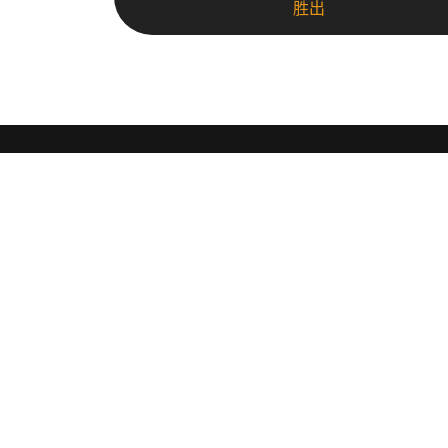
胜出
悟空体育
.
悟空·(中国)体育官方网站-WOKONG SPORTS✅悟空
育,悟空体育官网,悟空WOKONG体育,悟空体育官方网
快速注册链接入口、APP下载、平台首页及登录服务
社交平台