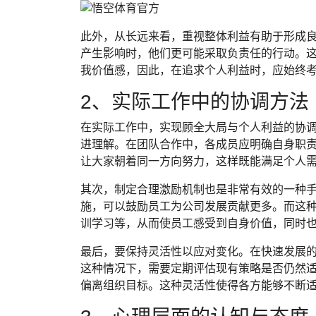
此外，从长远来看，重视整体利益有助于形成
产生影响时，他们更可能采取负责任的行动。
我价值感，因此，在追求个人利益时，应始终
2、实际工作中的协调方法
在实际工作中，实现顾全大局与个人利益的协
进理解。在团队合作中，各成员应明确自身职
让大家朝着同一方向努力，这样既能满足个人
其次，制定合理激励机制也是非常有效的一种
施，可以鼓励员工为公司发展贡献更多。而这
训学习等，从而使员工感受到自身价值，同时
最后，要保持灵活性以应对变化。在快速发展
这种情况下，需要定期评估现有策略是否仍然
偏离组织目标。这种灵活性使得各方能够不断