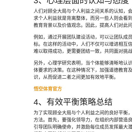
3、心理层面的认知与态度
人们对顾全大局与个人利益之间关系的认知，
求个人利益就是背离整体，而另一些人则会看
教育背景以及价值观念。因此，提高人们对此
例如，通过开展团队建设活动，可以让团队成
标。在这样的活动中，人们不仅可以增进相互信
难以取得成功，更需要团结一致，共同面对挑
另外，心理学研究表明，当个体能够清晰地认
体要求的决策。在这种情况下，加强道德教育
识，从而促进二者之间更加有效地平衡。
悟空体育官方
4、有效平衡策略总结
为了实现顾全大局与个人利益之间的良好平衡
方法。首先，要强化领导力，在组织内部营造
引导团队明确使命，并激励每位成员发挥最大