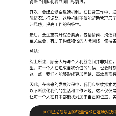
得整个团队朝着共同目标前进。
其次，要建立健全反馈机制。在日常工作中，
际情况进行调整。这种机制不仅能帮助管理层
归属感，提高工作的积极性。
最后，要注重提升综合素质，包括情商、沟通
至关重要，有助于构建和谐的人际网络，使得
总结：
综上所述，顾全大局与个人利益之间并非对立
里，每一个人在追求自我价值的时候，也要时
这一点，我们才能够形成更加团结、高效且富
因此，在未来的发展过程中，我们应继续探索
以不断优化我们的生活和工作环境。这不仅仅
让每一个人在其中都能找到属于自己的位置，
阿尔巴尼与法国的较量谁能在这场对决