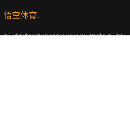
悟空体育
.
悟空·(中国)体育官方网站-WOKONG SPORTS✅悟空体育,悟空体育
官网,悟空WOKONG体育,悟空体育官方网站快速注册链接入口、APP
下载、平台首页及登录服务。
社交平台
导航
知道悟空体育
体育热点