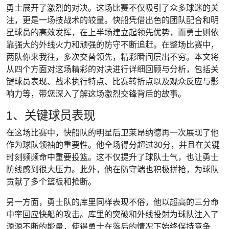
勇士展开了激烈的对决。这场比赛不仅吸引了众多球迷的关
注，更是一场技战术的较量。快船凭借出色的团队配合和明
星球员的高效发挥，在上半场建立起领先优势，而勇士则依
靠强大的外线火力和顽强的防守不断追赶。在整场比赛中，
两队你来我往，多次交替领先，精彩瞬间层出不穷。本文将
从四个方面对这场精彩的对决进行详细回顾与分析，包括关
键球员表现、战术执行特点、比赛转折点以及观众反应与影
响力等，带您深入了解这场激烈交锋背后的故事。
1、关键球员表现
在这场比赛中，快船队的明星后卫莱昂纳德再一次展现了他
作为球队领袖的重要性。他全场得分超过30分，并且在关键
时刻频频命中重要投篮。这不仅提升了球队士气，也让勇士
防线感到很大压力。此外，他在防守端也积极拼抢，为球队
贡献了多个篮板和抢断。
另一方面，勇士队的库里同样表现不俗，他以超高的三分命
中率回应快船的攻击。库里的突破和外线投射为球队注入了
源源不断的能量，使得勇士在落后的情况下始终保持竞争