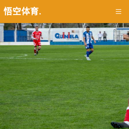
悟空体育
.