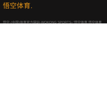
悟空体育
.
悟空·(中国)体育官方网站-WOKONG SPORTS✅悟空体育,悟空体育
官网,悟空WOKONG体育,悟空体育官方网站快速注册链接入口、APP
下载、平台首页及登录服务。
社交平台
导航
知道悟空体育
体育热点
体育明星
服务种类