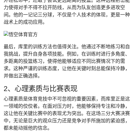
外轻松命中，还敢于尝试更远距离的投篮。这种远程射击能
力使得对手不得不拉开防线，从而为队友创造更多进攻空
间。他的一记记三分球，不仅是个人技术的体现，更是一种
战术上的成功应用。
最后，库里的训练方法也值得关注。他通过不断地练习和自
我挑战，提升自身各项技能。例如，在训练时进行多角度、
多距离的投篮练习，使得他能够适应不同比赛情况下的需
求。这种严谨的训练态度，让他在关键时刻总能保持冷静，
并做出正确选择。
2、心理素质与比赛表现
心理素质是体育竞技中不可忽视的重要因素，而库里正是这
一领域的佼佼者。在面对压力时，他能够保持专注和冷静，
这让他在关键比赛中的表现尤为突出。在这场三分大赛决赛
中，无论是巨大的观众压力还是竞争对手所施加的紧迫感，
都未能动摇他的信念。