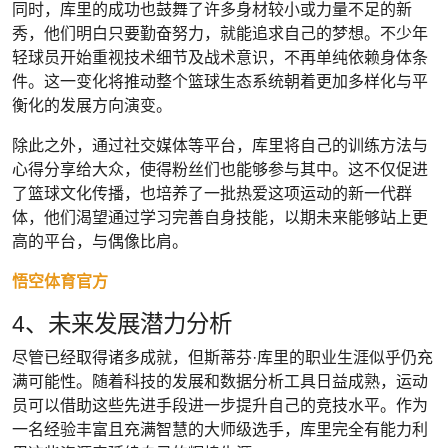
同时，库里的成功也鼓舞了许多身材较小或力量不足的新
秀，他们明白只要勤奋努力，就能追求自己的梦想。不少年
轻球员开始重视技术细节及战术意识，不再单纯依赖身体条
件。这一变化将推动整个篮球生态系统朝着更加多样化与平
衡化的发展方向演变。
除此之外，通过社交媒体等平台，库里将自己的训练方法与
心得分享给大众，使得粉丝们也能够参与其中。这不仅促进
了篮球文化传播，也培养了一批热爱这项运动的新一代群
体，他们渴望通过学习完善自身技能，以期未来能够站上更
高的平台，与偶像比肩。
悟空体育官方
4、未来发展潜力分析
尽管已经取得诸多成就，但斯蒂芬·库里的职业生涯似乎仍充
满可能性。随着科技的发展和数据分析工具日益成熟，运动
员可以借助这些先进手段进一步提升自己的竞技水平。作为
一名经验丰富且充满智慧的大师级选手，库里完全有能力利