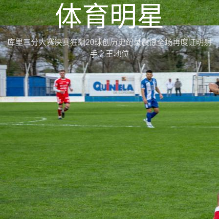
体育明星
库里三分大赛决赛狂飙20球创历史纪录震惊全场再度证明射
手之王地位