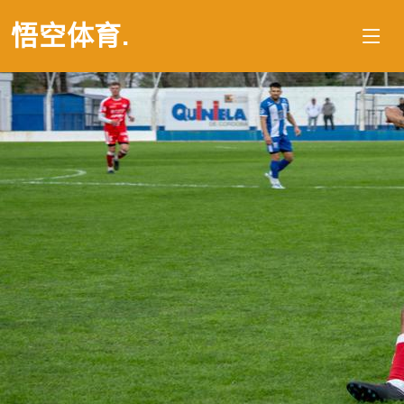
悟空体育
.