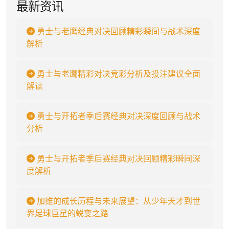
最新资讯
勇士与老鹰经典对决回顾精彩瞬间与战术深度
解析
勇士与老鹰精彩对决竞彩分析及投注建议全面
解读
勇士与开拓者季后赛经典对决深度回顾与战术
分析
勇士与开拓者季后赛经典对决回顾精彩瞬间深
度解析
加维的成长历程与未来展望：从少年天才到世
界足球巨星的蜕变之路