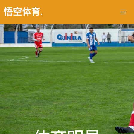
悟空体育
.