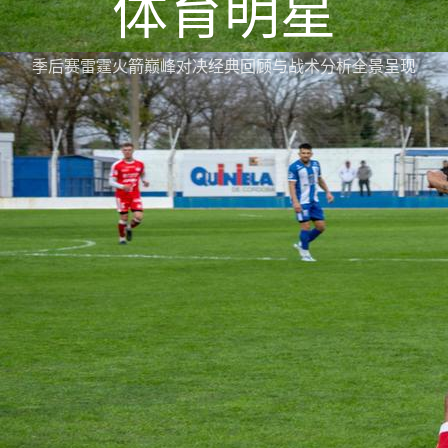
体育明星
季后赛雷霆火箭巅峰对决经典回顾与战术分析全景呈现