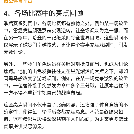
悟空体育平台
4、各场比赛中的亮点回顾
季后赛系列赛中，各场比赛都有独特之处。例如某一场较量
中，雷霆凭借顽强意志实现逆转，让全场观众为之一振。而
在另一场中，哈登的一记绝杀则令全世界目瞩。这些瞬间不
仅展示了球员们卓越技艺，更让整个赛事充满戏剧性，引发
无数讨论。
另外，一些冷门角色球员在关键时刻挺身而出，也成为讨论
焦点。他们的出色发挥往往是在星光熠熠的大牌之下，却如
同黑马般改变了游戏规则。例如，在某一场竞争激烈的较量
中，一位替补投手突然发力命中多个三分球，让原本占优的
一方不得不重新审视自己的战略布局。
这些亮点瞬间不仅丰富了比赛内容，还增强了体育竞技的不
确定性，使得每一轮季后赛都充满悬念。不管最终结果如
何，这些精彩片段将深深铭刻在人们心间，为未来更多篮球
赛事提供灵感源泉。