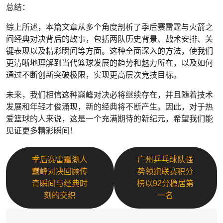
总结：
综上所述，本篇文章从多个角度剖析了季后赛雷霆与火箭之
间经典对决背后的故事，包括两队历史背景、战术安排、关
键表现以及精彩瞬间等方面。这种全面深入的方法，使我们
更清晰地理解到当代篮球发展的趋势和魅力所在，以及如何
通过不断创新突破极限，实现更高层次竞技目标。
未来，我们相信这种巅峰对决必将继续存在，并且随着技术
发展和年轻才俊涌现，新的经典将不断产生。因此，对于热
爱篮球的人来说，这是一个充满期待的新纪元，希望我们能
见证更多精彩瞬间！
季后赛雷霆湖人
广州乒乓球队强
巅峰对决回顾传
势领跑联赛积分
奇瞬间与经典时
榜以92分稳居第
刻的交织
一名