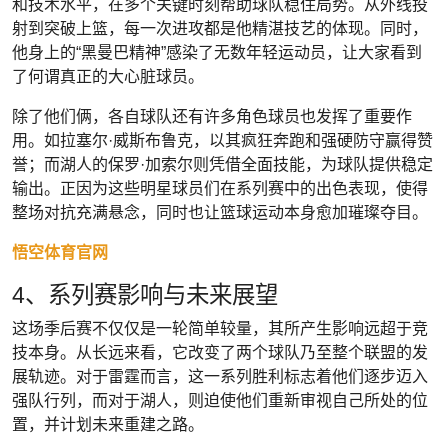
和技术水平，在多个关键时刻帮助球队稳住局势。从外线投
射到突破上篮，每一次进攻都是他精湛技艺的体现。同时，
他身上的“黑曼巴精神”感染了无数年轻运动员，让大家看到
了何谓真正的大心脏球员。
除了他们俩，各自球队还有许多角色球员也发挥了重要作
用。如拉塞尔·威斯布鲁克，以其疯狂奔跑和强硬防守赢得赞
誉；而湖人的保罗·加索尔则凭借全面技能，为球队提供稳定
输出。正因为这些明星球员们在系列赛中的出色表现，使得
整场对抗充满悬念，同时也让篮球运动本身愈加璀璨夺目。
悟空体育官网
4、系列赛影响与未来展望
这场季后赛不仅仅是一轮简单较量，其所产生影响远超于竞
技本身。从长远来看，它改变了两个球队乃至整个联盟的发
展轨迹。对于雷霆而言，这一系列胜利标志着他们逐步迈入
强队行列，而对于湖人，则迫使他们重新审视自己所处的位
置，并计划未来重建之路。