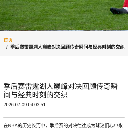
首页
季后赛雷霆湖人巅峰对决回顾传奇瞬间与经典时刻的交织
季后赛雷霆湖人巅峰对决回顾传奇瞬
间与经典时刻的交织
2026-07-09 04:03:51
在NBA的历史长河中，季后赛的对决往往成为球迷们心中永