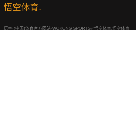
悟空体育
.
悟空·(中国)体育官方网站-WOKONG SPORTS✅悟空体育,悟空体育
官网,悟空WOKONG体育,悟空体育官方网站快速注册链接入口、APP
下载、平台首页及登录服务。
社交平台
导航
知道悟空体育
体育热点
体育明星
服务种类