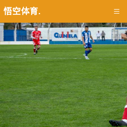
悟空体育
.