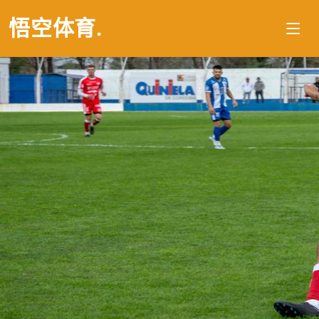
悟空体育
.