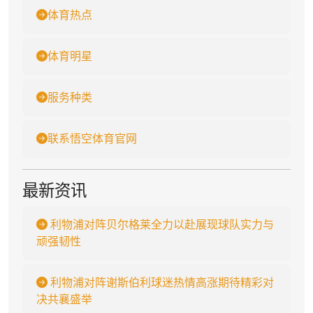
体育热点
体育明星
服务种类
联系悟空体育官网
最新资讯
利物浦对阵贝尔格莱全力以赴展现球队实力与
顽强韧性
利物浦对阵谢斯伯利球迷热情高涨期待精彩对
决共襄盛举