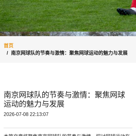
首页
南京网球队的节奏与激情：聚焦网球运动的魅力与发展
南京网球队的节奏与激情：聚焦网球
运动的魅力与发展
2026-07-08 22:13:07