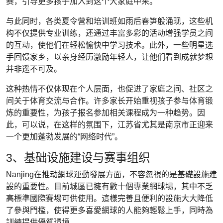
赛，引导更多孩子加入到这个大家庭中来。
与此同时，各类夏令营和培训班如雨后春笋般涌现，这些机
构不仅提供专业训练，还通过丰富多彩的活动增强学员之间
的互动，使他们在轻松愉快中学习技术。此外，一些明星选
手回馈家乡，以亲身经历激励年轻人，让他们看到成就梦想
并非遥不可及。
这种热情不仅体现在个人层面，也促进了家庭之间、社区之
间关于体育交流与合作。许多家长开始重视孩子参与体育锻
炼的重要性，为孩子报名参加相关课程成为一种趋势。因
此，可以说，在这样的氛围下，江苏省尤其是南京市正迎来
一个更加蓬勃发展的“网络时代”。
3、基础设施建设与赛事组织
Nanjing在推动網球運動發展方面，不容忽視的是基礎設施建
設的重要性。目前城區已擁有數十個專業網球場，其中不乏
高標準國際賽場可供使用。這樣完善且便利的設施大大降低
了參與門檻，使得更多喜愛網球的人能夠輕鬆上手，同時為
訓練提供優質環境。