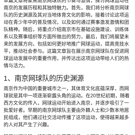
本篇文章将聚焦南京网球队的节奏与激情，探讨网球运动在
南京的发展历程和其独特魅力。首先，我们将分析南京网球
队的历史渊源及其对当地体育文化的影响，接着讨论这项运
动在青少年中的普及情况，以及如何通过赛事激发激情和团
队精神。随后，将重点介绍南京市在基础设施建设、训练体
系以及赛事组织等方面所做出的努力，最后，我们将展望未
来的发展方向，包括如何更好地推广网球运动，提高竞技水
平，推动社会参与。这篇文章旨在展示南京网球队在促进网
球运动发展中的重要作用，并传达出这项运动带给人们的热
情与活力。
1、南京网球队的历史渊源
南京作为中国的重要城市之一，其体育文化底蕴深厚，而网
球就是其中一项逐渐崭露头角的运动。在20世纪初期，随着
西方文化的传入，网球运动开始进入南京，并逐步吸引了一
批爱好者。早期的南京网球队主要由外籍人士和少数本地居
民组成，他们通过社交活动传播了这项运动，使得越来越多
的人对其产生了兴趣。