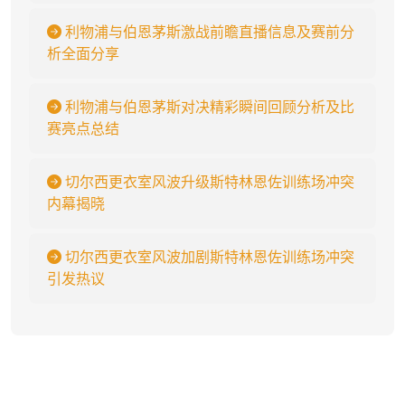
利物浦与伯恩茅斯激战前瞻直播信息及赛前分
析全面分享
利物浦与伯恩茅斯对决精彩瞬间回顾分析及比
赛亮点总结
切尔西更衣室风波升级斯特林恩佐训练场冲突
内幕揭晓
切尔西更衣室风波加剧斯特林恩佐训练场冲突
引发热议