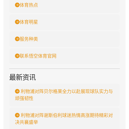
体育热点
体育明星
服务种类
联系悟空体育官网
最新资讯
利物浦对阵贝尔格莱全力以赴展现球队实力与
顽强韧性
利物浦对阵谢斯伯利球迷热情高涨期待精彩对
决共襄盛举