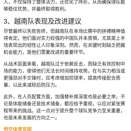
入，不仅保持了整体活力，还优化了阵形，从而确保球队能
够稳住优势，并最终取得胜利。
3、越南队表现及改进建议
尽管最终以失败告终，但越南队在本场比赛中的拼搏精神值
得肯定。他们面对实力较强的中国队并未畏惧，尤其是上半
场表现出的韧性让人印象深刻。然而，在关键时刻缺乏把握
机会能力，是他们需要改进的重要环节。
从战术层面来看，越南队过于依赖反击，而缺乏有效控制中
场的能力，使得他们无法长时间维持攻势。在与实力相当或
更强劲对手交锋时，应考虑增加控球率，提高传接配合质
量，以此来减轻后防压力。
此外，在人员配置方面，加强替补席深度也是必要之举。不
论是体能储备还是技术储备，都应给予重视，以应对紧张赛
程带来的挑战。这一点对于提升整个球队竞争力至关重要，
也是未来发展的方向之一。
悟空体育官网