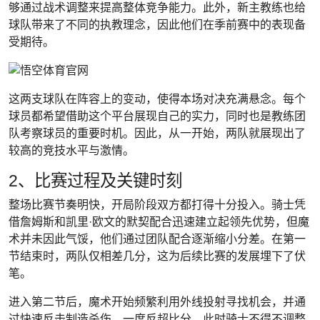
够通过战术调整来提高整体竞争能力。此外，新主教练也给
球队带来了不同的执教理念，因此他们在季前赛中的表现备
受期待。
这两支球队在阵容上的变动，使得本场对决充满悬念。每个
球员都希望借助这个平台展现自己的实力，同时也是教练团
队考察球员的重要时机。因此，从一开始，两队就展现出了
较高的竞技水平与激情。
2、比赛过程及关键时刻
整场比赛节奏明快，开局阶段双方都打得十分投入。骑士凭
借詹姆斯和凯里·欧文的默契配合迅速建立起领先优势，但魔
术并未因此气馁，他们通过团队配合逐渐缩小分差。在第一
节结束时，两队仅相差几分，这为后续比赛的发展埋下了伏
笔。
进入第二节后，魔术开始频繁利用外线投射寻找机会，并通
过快速反击制造杀伤，一度反超比分。此时骑士不得不调整