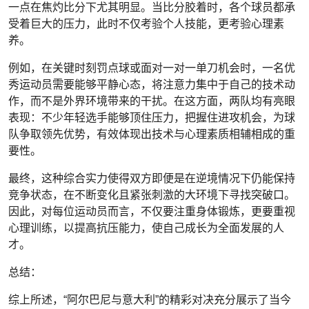
一点在焦灼比分下尤其明显。当比分胶着时，各个球员都承
受着巨大的压力，此时不仅考验个人技能，更考验心理素
养。
例如，在关键时刻罚点球或面对一对一单刀机会时，一名优
秀运动员需要能够平静心态，将注意力集中于自己的技术动
作，而不是外界环境带来的干扰。在这方面，两队均有亮眼
表现：不少年轻选手能够顶住压力，把握住进攻机会，为球
队争取领先优势，有效体现出技术与心理素质相辅相成的重
要性。
最终，这种综合实力使得双方即便是在逆境情况下仍能保持
竞争状态，在不断变化且紧张刺激的大环境下寻找突破口。
因此，对每位运动员而言，不仅要注重身体锻炼，更要重视
心理训练，以提高抗压能力，使自己成长为全面发展的人
才。
总结：
综上所述，“阿尔巴尼与意大利”的精彩对决充分展示了当今