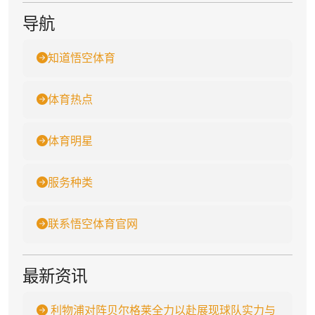
导航
知道悟空体育
体育热点
体育明星
服务种类
联系悟空体育官网
最新资讯
利物浦对阵贝尔格莱全力以赴展现球队实力与