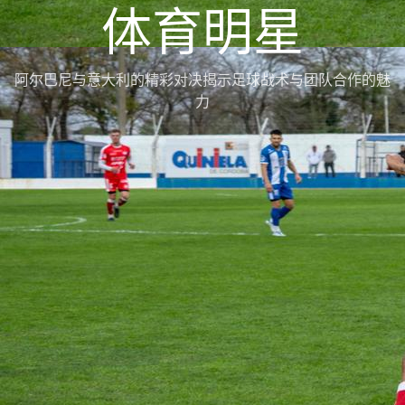
体育明星
阿尔巴尼与意大利的精彩对决揭示足球战术与团队合作的魅
力