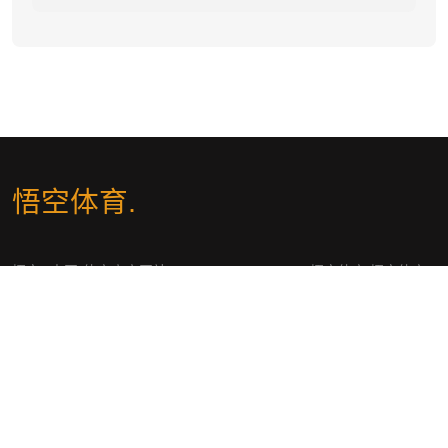
悟空体育
.
悟空·(中国)体育官方网站-WOKONG SPORTS✅悟空体育,悟空体育
官网,悟空WOKONG体育,悟空体育官方网站快速注册链接入口、APP
下载、平台首页及登录服务。
社交平台