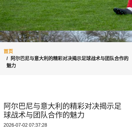
首页
阿尔巴尼与意大利的精彩对决揭示足球战术与团队合作的
魅力
阿尔巴尼与意大利的精彩对决揭示足
球战术与团队合作的魅力
2026-07-02 07:37:28