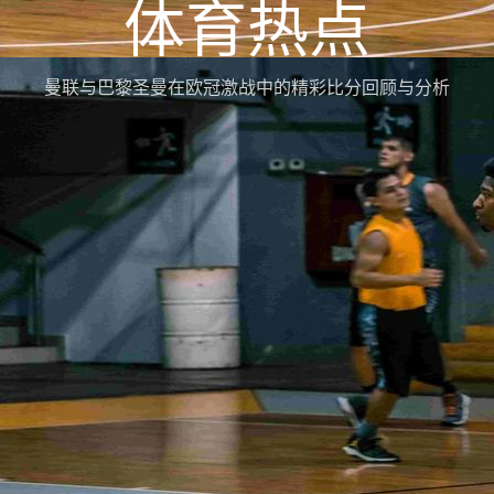
体育热点
曼联与巴黎圣曼在欧冠激战中的精彩比分回顾与分析