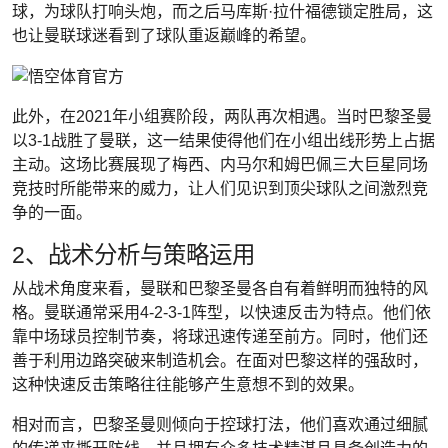
球，为球队打响头炮，而之后马库斯·拉什福德锁定胜局，这
也让曼联球迷看到了球队重返巅峰的希望。
此外，在2021年小组赛阶段，两队再次相遇。当时巴黎圣曼
以3-1战胜了曼联，这一结果使得他们在小组出线形势上占据
主动。这场比赛展现了梅西、内马尔和姆巴佩三大巨星同场
竞技时所能带来的威力，让人们见识到顶尖球队之间激烈竞
争的一面。
2、战术分析与策略运用
从战术角度来看，曼联和巴黎圣曼各自有着鲜明而独特的风
格。曼联通常采用4-2-3-1阵型，以快速反击为特点。他们依
靠中场球员控制节奏，将球迅速传递至前方。同时，他们还
善于利用边路突破来制造机会。在面对巴黎这样的强敌时，
这种快速反击策略往往能够产生意想不到的效果。
相对而言，巴黎圣曼则倾向于控球打法，他们喜欢通过细腻