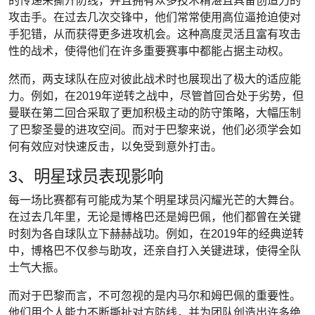
的传递来撕开防线，并且拥有众多技术精湛且具备创造力的
攻击手。在过去几次交锋中，他们常常使用高位逼抢迫使对
手犯错，从而获得更多进攻机会。这种高度灵活且富有攻击
性的战术，使得他们在许多重要赛事中都能占据主动权。
然而，两支球队在应对彼此战术时也展现出了极大的适应能
力。例如，在2019年逆转之战中，尽管首回合处于劣势，但
曼联在第二回合采取了更加积极主动的防守策略，大幅压制
了巴黎圣曼的进攻空间。而对于巴黎来说，他们必须学会如
何有效应对快速反击，以免受到意外打击。
3、明星球员表现影响
每一场比赛都有可能成为某个明星球员闪耀光芒的大舞台。
在过去几年里，无论是博格巴还是姆巴佩，他们都曾在关键
时刻为各自球队立下赫赫战功。例如，在2019年的经典逆转
中，博格巴不仅参与助攻，还亲自打入关键进球，使得全队
士气大振。
而对于巴黎而言，不可忽视的是内马尔和姆巴佩的重要性。
他们用个人能力不断撕扯对方防线，并为团队创造出许多绝