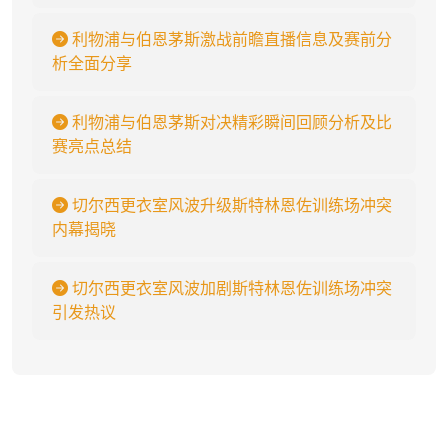
利物浦与伯恩茅斯激战前瞻直播信息及赛前分
析全面分享
利物浦与伯恩茅斯对决精彩瞬间回顾分析及比
赛亮点总结
切尔西更衣室风波升级斯特林恩佐训练场冲突
内幕揭晓
切尔西更衣室风波加剧斯特林恩佐训练场冲突
引发热议