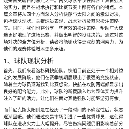
疑是备受瞩目的焦点之一。两支球队不仅在阵容上具备强大
的实力，而且在战术执行和比赛节奏上都有各自的特点。本
篇文章将从四个方面深入分析快船与太阳之间的激烈对决，
包括球队现状、关键球员表现、战术对抗及篮彩投注策略
等。同时，我们也将分享一些有效的投注策略，帮助广大球
迷更好地理解这场比赛，并做出明智的投注决策。通过对这
场对决的全方位分析，读者将能够获得更深刻的洞察力，为
他们的观赛体验增添更多乐趣。
1、球队现状分析
首先，我们来看洛杉矶快船队。快船目前正处于一个相对稳
定的发展阶段，他们在赛季初期展现出了很强的竞技状态。
随着主力球员逐渐找到比赛感觉，快船在攻防两端都显示出
良好的配合能力。此外，球队的新援融入也为整体实力提升
注入了新的活力，让他们在面对其他强队时能够游刃有余。
而菲尼克斯太阳则是在经历了一段时间的不确定性后，状态
逐渐回暖。他们通过交易市场引进了一些优秀球员，这使得
球队在进攻火力上大幅提升。尽管伤病问题仍旧影响着部分