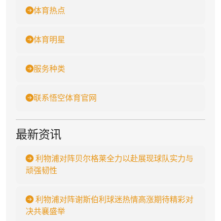
体育热点
体育明星
服务种类
联系悟空体育官网
最新资讯
利物浦对阵贝尔格莱全力以赴展现球队实力与
顽强韧性
利物浦对阵谢斯伯利球迷热情高涨期待精彩对
决共襄盛举