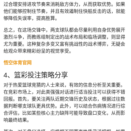
过合理安排进攻节奏来消耗敌方体力，从而获取优势。如果
他们能够控制住节奏，并且有效遏制住快船反击的话，就能
够降低失误率，提高胜算。
总之，在这场交锋中，两支球队都会尽量利用自身优势展开
激烈斗争，而教练组制定出的战术布局和临场调整，则显得
尤为重要。这种复杂多变又富有挑战性的战术博弈，无疑会
给观众带来精彩纷呈的视觉享受。
悟空体育官网
4、篮彩投注策略分享
对于热爱篮球竞猜的人士来说，有效的信息分析至关重要。
在竞彩市场上，对此类强强对话进行适当投注可以获得不错
回报。首先，要关注两队近期交锋历史及状态，根据过往数
据判断哪支球队更具优势。此外，可以结合伤病情况进行综
合评估，比如某些核心主力缺阵可能导致盘口变化，从而影
响最终结果。