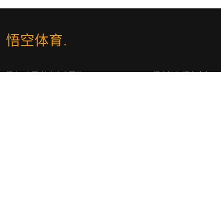
悟空体育
.
悟空·(中国)体育官方网站-WOKONG SPORTS✅悟空体育,悟空体育
官网,悟空WOKONG体育,悟空体育官方网站快速注册链接入口、APP
下载、平台首页及登录服务。
社交平台
导航