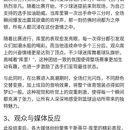
热烈非凡。随着比赛开始，不少球迷提前来到现场，为自己
支持的选手加油助威。当库里第一次出手命中三分时，全场
瞬间爆发出震耳欲聋的欢呼声，那一刻仿佛时间都为之停
顿，所有人都沉浸在这份激情之中。
随着比赛进行，库里的表现愈发亮眼，每一次得分都引发观
众们如潮水般的喝彩。而当他连续命中多个三分后，观众席
上的兴奋情绪更是达到了顶点。不少球迷挥舞着球队旗帜，
高喊着“库里！”，这种团结一致的氛围使得整场赛事更加生
动有趣，也进一步激励了选手们呈现最佳状态。
与此同时，在比赛进入高潮期时，全场灯光闪烁，不同颜色
交替变换，加上炫目的音响效果，将整个体育馆装点得如同
梦幻一般。这种视觉和听觉上的双重刺激，使得每一个瞬间
都充满了张力，让所有人深深地感受到篮球运动所带来的独
特魅力。
3、观众与媒体反应
此役结束后，各大媒体纷纷聚焦于斯蒂芬·库里的精彩表现，