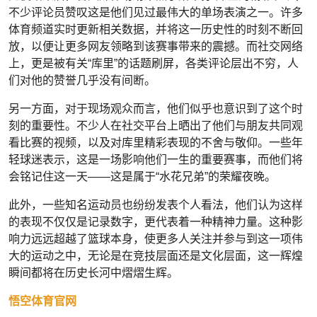
不少评论员赞叹这是他们见过最伟大的单场表演之一。许多
体育频道实时更新相关数据，并将这一历史性的时刻不断回
放，以便让更多网友领略到该赛事带来的震撼。而社交网络
上，更是被有关“库里”的话题刷屏，各类评论层出不穷，人
们对他的赞誉几乎没有间断。
另一方面，对于现场观众而言，他们似乎也意识到了这个时
刻的重要性。不少人在社交平台上晒出了他们与朋友共同观
看比赛的视频，以及对库里精彩表现的不舍与敬仰。一些年
轻球迷表示，这是一场影响他们一生的重要赛事，而他们将
会铭记住这一天——这是属于“水花兄弟”的荣耀夜晚。
此外，一些知名运动员也纷纷发表个人看法，他们认为这样
的表现不仅仅是记录数字，更代表着一种精神力量。这种影
响力远远超越了篮球本身，使更多人关注并参与到这一项伟
大的运动之中，无论是在竞技层面还是文化层面，这一辉煌
瞬间都将在历史长河中熠熠生辉。
悟空体育官网