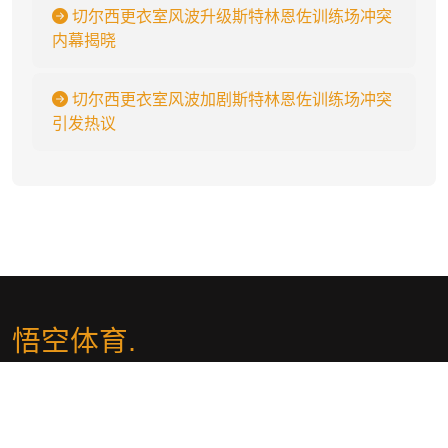
切尔西更衣室风波升级斯特林恩佐训练场冲突
内幕揭晓
切尔西更衣室风波加剧斯特林恩佐训练场冲突
引发热议
悟空体育
.
悟空·(中国)体育官方网站-WOKONG SPORTS✅悟空体育,悟空体育
官网,悟空WOKONG体育,悟空体育官方网站快速注册链接入口、APP