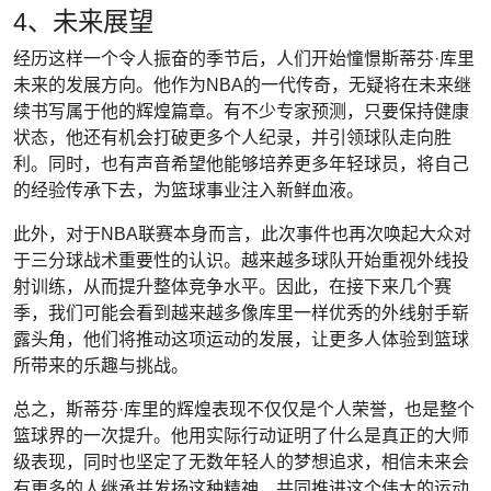
4、未来展望
经历这样一个令人振奋的季节后，人们开始憧憬斯蒂芬·库里
未来的发展方向。他作为NBA的一代传奇，无疑将在未来继
续书写属于他的辉煌篇章。有不少专家预测，只要保持健康
状态，他还有机会打破更多个人纪录，并引领球队走向胜
利。同时，也有声音希望他能够培养更多年轻球员，将自己
的经验传承下去，为篮球事业注入新鲜血液。
此外，对于NBA联赛本身而言，此次事件也再次唤起大众对
于三分球战术重要性的认识。越来越多球队开始重视外线投
射训练，从而提升整体竞争水平。因此，在接下来几个赛
季，我们可能会看到越来越多像库里一样优秀的外线射手崭
露头角，他们将推动这项运动的发展，让更多人体验到篮球
所带来的乐趣与挑战。
总之，斯蒂芬·库里的辉煌表现不仅仅是个人荣誉，也是整个
篮球界的一次提升。他用实际行动证明了什么是真正的大师
级表现，同时也坚定了无数年轻人的梦想追求，相信未来会
有更多的人继承并发扬这种精神，共同推进这个伟大的运动