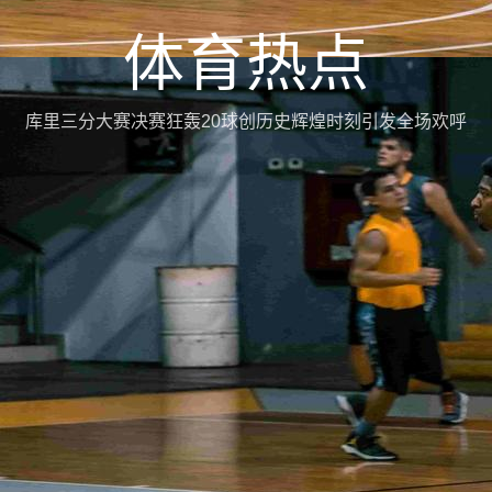
体育热点
库里三分大赛决赛狂轰20球创历史辉煌时刻引发全场欢呼