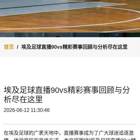
首页
埃及足球直播90vs精彩赛事回顾与分析尽在这里
埃及足球直播90vs精彩赛事回顾与分
析尽在这里
2026-06-12 11:30:46
在埃及足球的广袤天地中，直播赛事成为了广大球迷追逐激