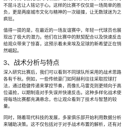
不屈斗志让人铭记于心。这样的比赛不仅仅是一场简单的胜
负，更是两座城市文化与精神的一次碰撞，让无数球迷为之
疯狂。
值得一提的是，在最近的一场友谊赛中，年轻一代球员也展
现出了极大的潜力。他们在比赛中的默契配合以及快速反击
给观众带来了惊喜，这预示着未来埃及足球的新希望正在悄
然崛起。
3、战术分析与特点
深入研究比赛后，我们可以看到不同球队所采用的战术思路
各有千秋。例如，一些传统豪门如阿赫利往往采取控球打
法，通过稳健传递来掌控节奏，而像扎马雷克则更倾向于高
位逼抢，以期制造对手失误并快速反击。这种多样化战术使
得每场比赛都充满悬念，也让观众看到了技术与智慧的较
量。
同时，随着现代科技的发展，多家俱乐部开始利用数据分析
来辅助决策。这不仅包括对于对手战术布置的解析，还有对