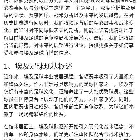
情、体验竞技的最佳方式。本文将围绕“埃及足球直播90vs精
彩赛事回顾与分析尽在这里”这一主题展开，深度分析埃及足
球的现状、赛事回顾、战术分析以及未来的发展趋势。在对
历史比赛进行回顾时，我们将揭示背后的精彩故事和战术变
化；而通过对不同球队表现的剖析，则能让读者更清晰地了
解目前埃及足球的竞争格局和发展潜力。最后，我们还将结
合当前形势，对未来的展望进行讨论，提供更多关于如何享
受和参与埃及足球直播的信息。
1、埃及足球现状概述
近年来，埃及足球事业发展迅猛，各项赛事吸引了大量观众
和媒体关注。作为非洲最具影响力的足球国家之一，埃及不
仅拥有丰富的足球文化，还培养出了一大批优秀球员。这些
球员在国际舞台上展现了他们的实力，为国家争光。同时，
国内联赛也日趋成熟，各俱乐部之间竞争激烈，为球迷们奉
献了一场场精彩绝伦的比赛。
在技术层面上，埃及球队逐渐开始引入现代化战术理念，不
再单一依赖身体素质，而是更加注重团队配合与战术执行。