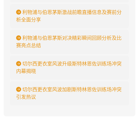
利物浦与伯恩茅斯激战前瞻直播信息及赛前分
析全面分享
利物浦与伯恩茅斯对决精彩瞬间回顾分析及比
赛亮点总结
切尔西更衣室风波升级斯特林恩佐训练场冲突
内幕揭晓
切尔西更衣室风波加剧斯特林恩佐训练场冲突
引发热议