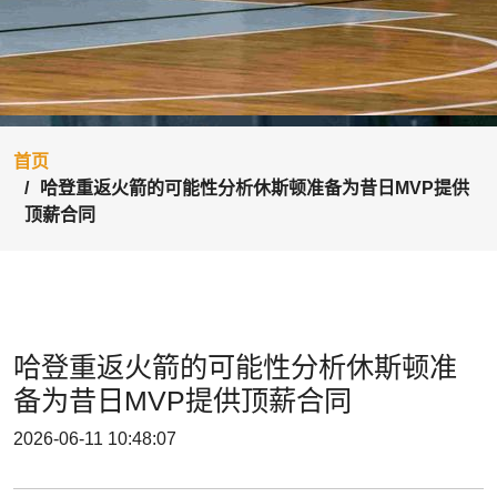
首页
哈登重返火箭的可能性分析休斯顿准备为昔日MVP提供
顶薪合同
哈登重返火箭的可能性分析休斯顿准
备为昔日MVP提供顶薪合同
2026-06-11 10:48:07