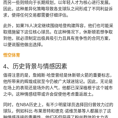
而另一些则倾向于长期规划，以年轻人才为核心进行发展。
因此，这种差异化策略导致各支球队之间形成了不同利益诉
求，使得任何交易都需要仔细评估。
此外，如果76人决定继续围绕哈登构建阵容，他们也可能采
取措施留下这位核心球员。在这种情况下，休斯顿若想争取
到他，就必须制定出极具吸引力且具有竞争性的合同方案，
以便说服他做出选择。
悟空体育
4、历史背景与情感因素
值得注意的是，詹姆斯·哈登曾经是休斯顿火箭的重要标志，
他所带来的辉煌成就至今仍被广大球迷铭记。因此，无论是
在场上的表现还是场外的人气，他都已深深植根于这个城市
之中。这种情感纽带或许会促使他考虑重返故土。
同时，在NBA历史上，有不少明星球员选择回归曾效力过的
球队，例如科比·布莱恩特和德克·诺维茨基等人都展示了这
种情感连接的重要性。他们不但获得了粉丝群体的大力支