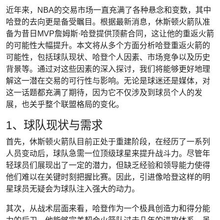
近年来，NBA的交易市场一直充满了各种悬念和变数，其中
哈登的去向更是备受瞩目。根据最新消息，休斯顿火箭队准
备为昔日MVP詹姆斯·哈登提供顶薪合同，这让他的重返火箭
的可能性大幅提升。本文将从多个方面分析哈登重返火箭的
可能性，包括球队现状、哈登个人因素、市场竞争以及历史
背景等。通过对这些因素的深入探讨，我们将能够更好地理
解这一潜在交易的可行性与影响。无论是球迷还是媒体，对
这一话题都充满了期待，因为它不仅涉及到球员个人的发
展，也关乎整个联盟格局的变化。
1、球队现状与需求
首先，休斯顿火箭队目前正处于重建阶段，在经历了一系列
人员变动后，球队急需一位顶级球星来提升战斗力。尽管年
轻球员们展现出了一定的潜力，但缺乏经验和领导能力使得
他们难以在关键时刻把握比赛。因此，引进像哈登这样的明
星球员无疑会为球队注入强大的动力。
其次，从战术层面来看，哈登作为一个极具创造力和得分能