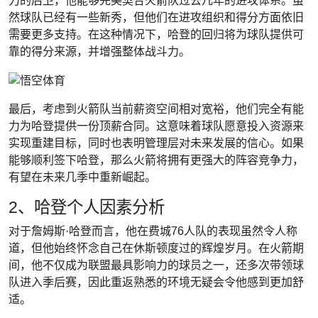
力的后卫，他能够完美契合火箭队过去几年的进攻体系。虽
然球队已经有一些新秀，但他们在进攻组织和得分方面依旧
需要更多支持。在这种情况下，哈登的回归将为球队提供可
靠的得分来源，并增强整体战斗力。
最后，考虑到火箭队当前薪资空间相对宽裕，他们完全有能
力为哈登提供一份顶薪合同。这意味着球队愿意投入资源来
实现重建目标，同时也表明管理层对未来发展的信心。如果
能够顺利签下哈登，那么火箭将拥有更强大的阵容竞争力，
有望在未来几季中重新崛起。
2、哈登个人因素分析
对于詹姆斯·哈登而言，他在费城76人队的表现虽然令人称
道，但他始终怀念自己在休斯顿度过的辉煌岁月。在火箭期
间，他不仅成为联盟最具影响力的球员之一，还多次带领球
队进入季后赛，因此重返熟悉的环境无疑会令他感到更加舒
适。