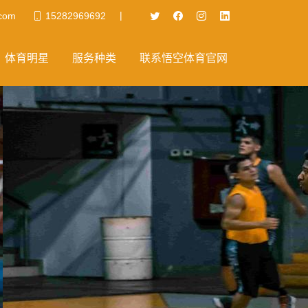
|
.com
15282969692
体育明星
服务种类
联系悟空体育官网