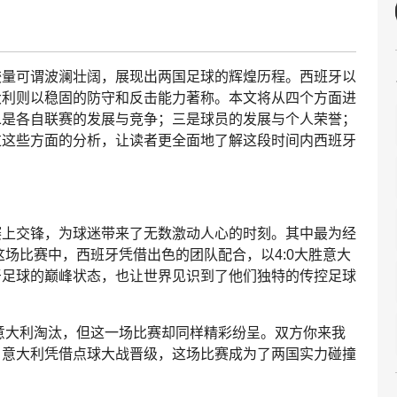
较量可谓波澜壮阔，展现出两国足球的辉煌历程。西班牙以
大利则以稳固的防守和反击能力著称。本文将从四个方面进
二是各自联赛的发展与竞争；三是球员的发展与个人荣誉；
过这些方面的分析，让读者更全面地了解这段时间内西班牙
赛上交锋，为球迷带来了无数激动人心的时刻。其中最为经
这场比赛中，西班牙凭借出色的团队配合，以4:0大胜意大
牙足球的巅峰状态，也让世界见识到了他们独特的传控足球
被意大利淘汰，但这一场比赛却同样精彩纷呈。双方你来我
，意大利凭借点球大战晋级，这场比赛成为了两国实力碰撞