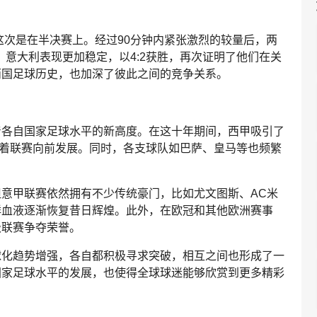
这次是在半决赛上。经过90分钟内紧张激烈的较量后，两
，意大利表现更加稳定，以4:2获胜，再次证明了他们在关
两国足球历史，也加深了彼此之间的竞争关系。
着各自国家足球水平的新高度。在这十年期间，西甲吸引了
动着联赛向前发展。同时，各支球队如巴萨、皇马等也频繁
意甲联赛依然拥有不少传统豪门，比如尤文图斯、AC米
鲜血液逐渐恢复昔日辉煌。此外，在欧冠和其他欧洲赛事
级联赛争夺荣誉。
球化趋势增强，各自都积极寻求突破，相互之间也形成了一
国家足球水平的发展，也使得全球球迷能够欣赏到更多精彩