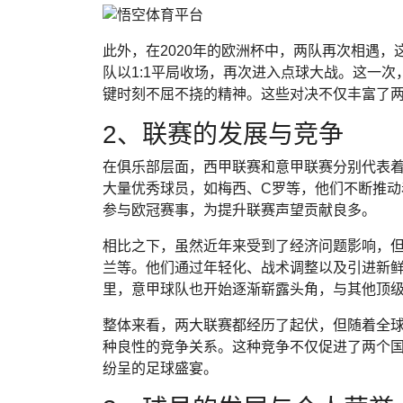
此外，在2020年的欧洲杯中，两队再次相遇，
队以1:1平局收场，再次进入点球大战。这一次
键时刻不屈不挠的精神。这些对决不仅丰富了
2、联赛的发展与竞争
在俱乐部层面，西甲联赛和意甲联赛分别代表
大量优秀球员，如梅西、C罗等，他们不断推
参与欧冠赛事，为提升联赛声望贡献良多。
相比之下，虽然近年来受到了经济问题影响，但
兰等。他们通过年轻化、战术调整以及引进新
里，意甲球队也开始逐渐崭露头角，与其他顶
整体来看，两大联赛都经历了起伏，但随着全
种良性的竞争关系。这种竞争不仅促进了两个
纷呈的足球盛宴。