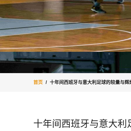
首页
十年间西班牙与意大利足球的较量与辉
十年间西班牙与意大利