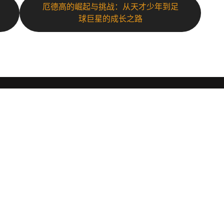
厄德高的崛起与挑战：从天才少年到足
球巨星的成长之路
导航
订
知道悟空体育
体育热点
订
体
体育明星
服务种类
站
联系悟空体育官网
。