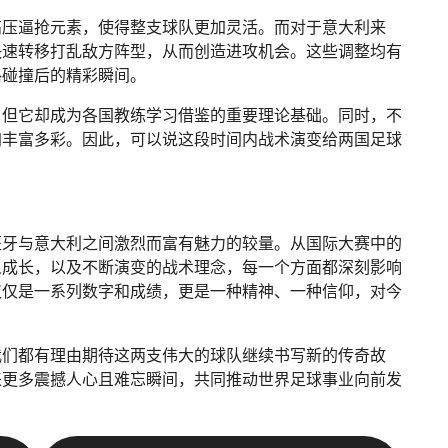
高压逼抢元素，使得整支球队更加灵活。而对于意大利来
快速转移打乱敌方阵型，从而创造进攻机会。这些调整均有
格碰撞后的精彩瞬间。
未成主流，但它却成为各国教练学习借鉴的重要理论基础。同时，不
加丰富多彩。因此，可以说这段时间内战术演变给两国足球
班牙与意大利之间激烈而富有魅力的较量。从国际大赛中的
人成长，以及不断演变的战术理念，每一个方面都深刻影响
仅仅是一系列数字和成绩，更是一种精神、一种信仰，对今
我们都有理由期待这两支伟大的球队继续书写新的传奇故
来更多震撼人心且难忘瞬间，共同推动世界足球事业向前发