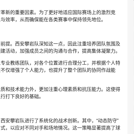
守革新的重要因素。为了更好地适应国际赛场上的激烈竞
性与效率，从而确保能在各类赛事中保持领先地位。
要前提。西安攀岩队深知这一点，因此注重培养团队氛围及
团建活动，加强成员之间的沟通与合作，提高集体凝聚力。
入专业教练团队，对各个位置进行合理分工，并根据个人特
法不仅增强了个人能力，也提升了整个团队的协同作战能
素质和技术能力外，更加注重心理素质和抗压能力。这使得
执行打下良好的基础。
西安攀岩队进行了系统化的战术创新。其中，“动态防守”
方式，以应对不同对手和场地情况。这一策略显著提高了球