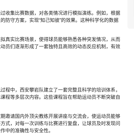
通过收集比赛数据，对各类情况进行模拟演练。例如，根据
的防守方案，实现“知己知彼”的效果。这种科学化的数据
模拟真实比赛场景，使得球员能够熟悉各种突发情况，从而
运动员们逐渐形成了一套独特且高效的动态反应机制，有效
此过程中，西安攀岩队建立了一套完整且科学的培训体系，
化课程等多层次内容。这些课程旨在帮助运动员不断突破自
定期邀请国内外顶尖教练开展讲座与交流会，使运动员能够
等方式，对每一次训练与比赛进行复盘，让球员及时发现问
操作中的准确性与安全性。