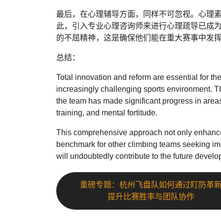
最后，在心理辅导方面，同样不可忽视。心理
此，引入专业心理咨询师来进行心理疏导已成
的不屈精神，这是确保他们能在重大赛事中发
总结：
Total innovation and reform are essential for t
increasingly challenging sports environment. T
the team has made significant progress in areas
training, and mental fortitude.
This comprehensive approach not only enhances 
benchmark for other climbing teams seeking im
will undoubtedly contribute to the future develo
重磅专题：杭州飞盘队如何通过盯防革
提升比赛胜率与团队协作