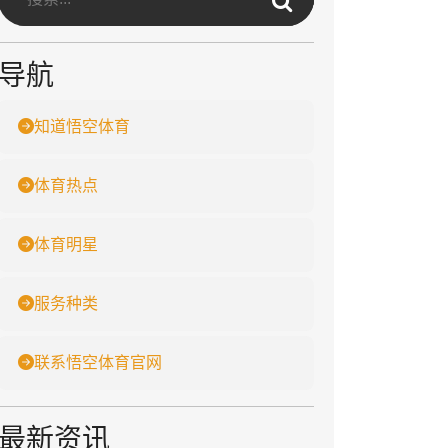
导航
知道悟空体育
体育热点
体育明星
服务种类
联系悟空体育官网
最新资讯