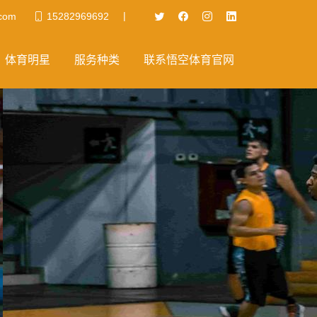
|
.com
15282969692
体育明星
服务种类
联系悟空体育官网