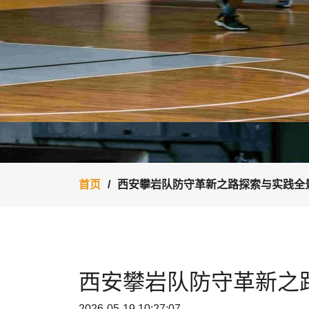
首页
西安攀岩队防守革新之路探索与实践全
西安攀岩队防守革新之
2026-05-19 10:27:07