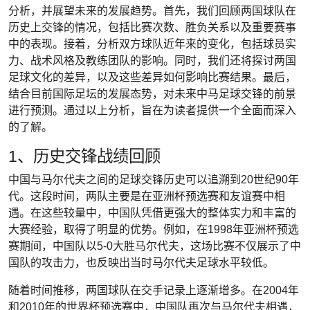
分析，并展望未来的发展趋势。首先，我们回顾两国球队在
历史上交锋的情况，包括比赛次数、胜负关系以及重要赛事
中的表现。接着，分析双方球队近年来的变化，包括球员实
力、战术风格及教练团队的影响。同时，我们还将探讨两国
足球文化的差异，以及这些差异如何影响比赛结果。最后，
结合目前国际足坛的发展态势，对未来中马足球交锋的前景
进行预测。通过以上分析，旨在为读者提供一个全面而深入
的了解。
1、历史交锋战绩回顾
中国与马尔代夫之间的足球交锋历史可以追溯到20世纪90年
代。这段时间，两队主要是在亚洲杯预选赛和友谊赛中相
遇。在这些较量中，中国队凭借更强大的整体实力和丰富的
大赛经验，取得了明显的优势。例如，在1998年亚洲杯预选
赛期间，中国队以5-0大胜马尔代夫，这场比赛不仅展示了中
国队的攻击力，也反映出当时马尔代夫足球水平较低。
随着时间推移，两国球队在交手记录上逐渐增多。在2004年
和2010年的世界杯预选赛中，中国队再次与马尔代夫相遇，