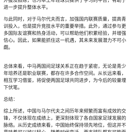
外援及教练，也为本土年轻球员提供了学习的平台，有助于
进一步提升整体水平。
与此同时，对于马尔代夫而言，加强国内联赛质量，提高青
训投入，也是提升竞技水平的重要举措。此外，通过参与更
多国际友谊赛和热身活动，可以帮助他们积累经验，并增强
信心。因此，如果能抓住这一机遇，其未来发展潜力不可小
觑。
总体来看，中马两国间足球关系正在趋于紧密，无论是青少
年培养还是职业联赛，都存在许多合作空间。从长远来看，
相互学习借鉴，将促使两国足球共同进步，为今后的较量埋
下伏笔。
总结：
综上所述，中国与马尔代夫之间历年来频繁而富有成效的交
锋，不仅体现在成绩上，更深刻体现了各自国家足球发展的
脉络。从历史成绩来看，中国始终保持领先地位，但这并不