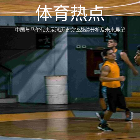
体育热点
中国与马尔代夫足球历史交锋战绩分析及未来展望