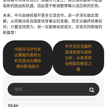
意味着可以掉以轻心。随着时代变迁，两支球队都有可能面
临新的挑战和机遇，因此需不断调整策略以适应新的形势。
未来，中马会继续展开更多交流合作，进一步深化彼此理
解，从而推动各自国家体育事业的发展。而无论最终结果如
何，只要坚持努力，就一定能够收获成长，实现共同辉煌的
新篇章！
乔丹克拉克森的
中国与马尔代夫
篮球旅程与成就
比赛裁判表现分
分析：从新秀到
析及其对比赛结
全明星的蜕变之
果的影响探讨
路
导航