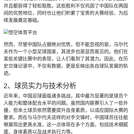
并且都获得了轻松取胜。这些胜利不仅巩固了中国队在两国
间的优势地位，同时也让他们积累了宝贵的大赛经验，为后
续发展奠定基础。
然而，尽管中国队占据绝对优势，但不能忽视的是，马尔代
夫作为一个小型足球国家，其进步也是显而易见的。他们在
某些关键比赛中的表现，让人们看到了其潜力。因此，在历
史交锋记录中，不仅有数据，更是反映出各自球队发展的轨
迹。
2、球员实力与技术分析
近年来，中国足球面临诸多挑战，其中最为显著的是球员个
人能力和整体配合水平的问题。虽然国内联赛引入了一些外
援，但本土球员依然需要提升自身素质，以适应国际大赛的
要求。而在与马尔代夫这样的对手交锋时，中国球员往往能
够展现出更高水准，这一点体现在多个方面，包括技术细腻
度、身体素质以及战术执行力等。