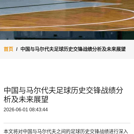
首页
中国与马尔代夫足球历史交锋战绩分析及未来展望
中国与马尔代夫足球历史交锋战绩分
析及未来展望
2026-06-01 08:43:44
本文将对中国与马尔代夫之间的足球历史交锋战绩进行深入