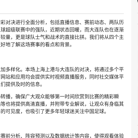
精彩对决进行全面分析，包括直播信息、赛前动态、两队历
足球超级联赛中的强队，近期状态回暖，而大连队也在逐渐
要较量，更是球队士气和战术的直接比拼。我们将从四个主
更好地了解这场赛事的看点和背景。
愈加多样化。本场上海上港与大连队的对决，将通过多个平
育网站和应用均会提供实时视频直播服务，同时社交媒体平
人们提供及时的信息。
场转播，确保广大观众能够第一时间欣赏到比赛的精彩瞬
酷等也将提供高清直播，并附带专业解说，让观众有身临其
事的可见度，也吸引了更多年轻球迷关注中国足球。
供赛前分析、阵容预测以及数据统计等内容，使得观看体验