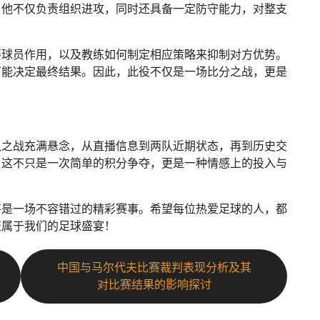
，他不仅负责组织进攻，同时还具备一定防守能力，对整支
要球员作用，以及教练如何制定相应策略来抑制对方优势。
可能决定最终结果。因此，此役不仅是一场比分之战，更是
队之战充满悬念，从直播信息到两队近期状态，再到历史交
。这不只是一次简单的积分争夺，更是一种情感上的投入与
将是一场不容错过的精彩赛事。希望每位热爱足球的人，都
证属于我们的足球盛宴！
中国与马尔代夫比赛裁判表现分析及其
对比赛结果的影响探讨