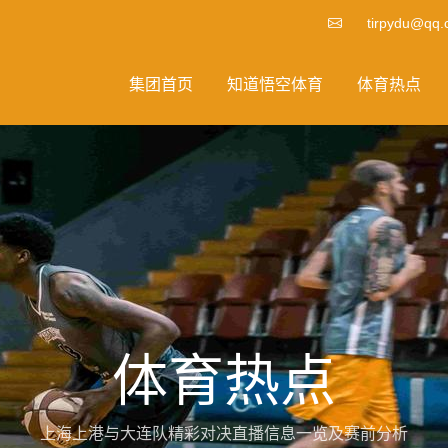
tirpydu@qq
集团首页
知道悟空体育
体育热点
体育热点
上海上港与大连队精彩对决直播信息一览及赛前分析