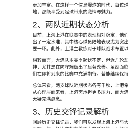
更加丰富。在这样一个信息爆炸的时代，每位
地，都能享受到足球带来的激情与魅力。
2、两队近期状态分析
目前，上海上港在联赛中的表现相对稳定，他
出了一定水准，其中核心球员陆地表现尤为突
要一环。此外，上港主教练对于球队战术布置
相较而言，大连队本赛季起伏不定，但近几轮
神，尤其是在防守端做出了显著改善。虽然面
们在即将到来的比赛中充满期待。若能继续保
总体来看，两支球队近期状态各有千秋，上港
从心理层面来看，上港需承担更多压力，而大连
无疑充满悬念。
3、历史交锋记录解析
回顾历史交锋记录，我们可以发现上海上港与