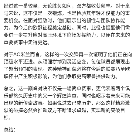
经过这一番较量，无论胜负如何，双方都收获颇丰。对于皇
马来说，这不仅是一次锻炼，也是检验其年轻才俊能力的重
要机会。在面对强敌时，他们展示出的韧性与团队协作能
力，为今后的欧冠征程奠定基础。同时，此役也提醒他们需
要进一步提升应对高压环境下临场发挥能力，以便在未来的
重要赛事中走得更远。
对于AC米兰而言，这样的一次交锋再一次证明了他们正在向
顶级水平迈进。从顽强拼搏到灵活应变，每位球员都展现出
了超出预期的表现。这种精神面貌必将在今后的联赛乃至欧
联杯中产生积极影响，为他们争取更高荣誉提供动力。
总之，这一巅峰对决不仅是一場简单赛事，更代表着两个俱
乐部悠久历史中的又一个辉煌篇章，同时也昭示着未来可能
出现的新传奇故事。如果说过去已成历史，那么这样精彩激
烈的碰撞必然会推动双方不断追求卓越，实现新的突破目
标。
总结：