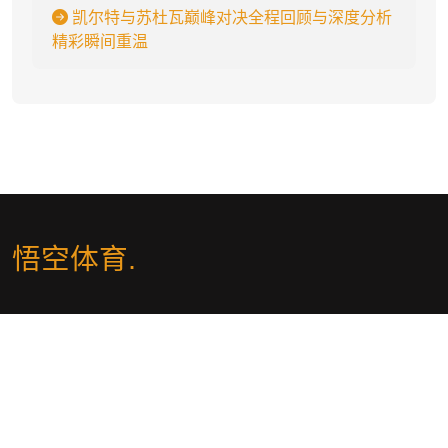
凯尔特与苏杜瓦巅峰对决全程回顾与深度分析
精彩瞬间重温
悟空体育
.
悟空·(中国)体育官方网站-WOKONG SPORTS✅悟空体育,悟空体育
官网,悟空WOKONG体育,悟空体育官方网站快速注册链接入口、APP
下载、平台首页及登录服务。
社交平台