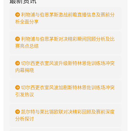
最新资讯
利物浦与伯恩茅斯激战前瞻直播信息及赛前分
析全面分享
利物浦与伯恩茅斯对决精彩瞬间回顾分析及比
赛亮点总结
切尔西更衣室风波升级斯特林恩佐训练场冲突
内幕揭晓
切尔西更衣室风波加剧斯特林恩佐训练场冲突
引发热议
凯尔特与莱比锡欧联对决精彩回顾及赛前深度
分析探讨