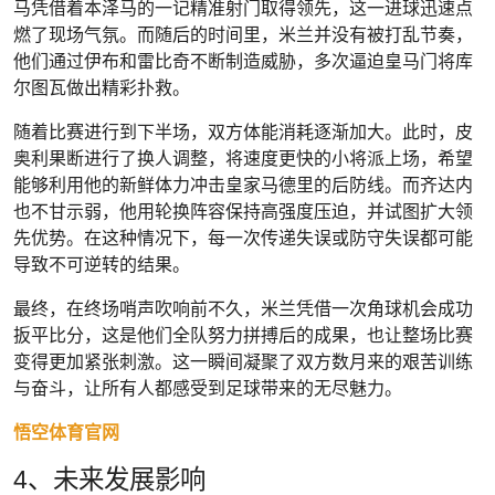
马凭借着本泽马的一记精准射门取得领先，这一进球迅速点
燃了现场气氛。而随后的时间里，米兰并没有被打乱节奏，
他们通过伊布和雷比奇不断制造威胁，多次逼迫皇马门将库
尔图瓦做出精彩扑救。
随着比赛进行到下半场，双方体能消耗逐渐加大。此时，皮
奥利果断进行了换人调整，将速度更快的小将派上场，希望
能够利用他的新鲜体力冲击皇家马德里的后防线。而齐达内
也不甘示弱，他用轮换阵容保持高强度压迫，并试图扩大领
先优势。在这种情况下，每一次传递失误或防守失误都可能
导致不可逆转的结果。
最终，在终场哨声吹响前不久，米兰凭借一次角球机会成功
扳平比分，这是他们全队努力拼搏后的成果，也让整场比赛
变得更加紧张刺激。这一瞬间凝聚了双方数月来的艰苦训练
与奋斗，让所有人都感受到足球带来的无尽魅力。
悟空体育官网
4、未来发展影响