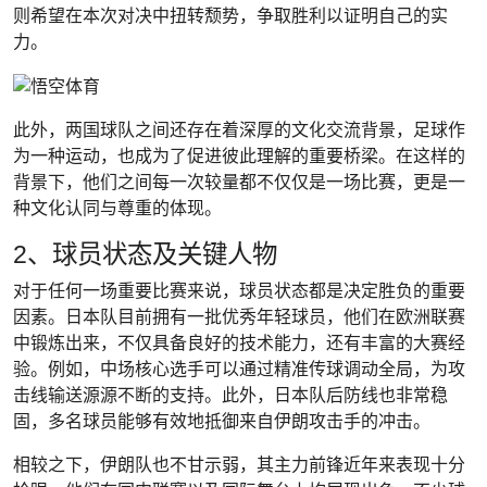
则希望在本次对决中扭转颓势，争取胜利以证明自己的实
力。
此外，两国球队之间还存在着深厚的文化交流背景，足球作
为一种运动，也成为了促进彼此理解的重要桥梁。在这样的
背景下，他们之间每一次较量都不仅仅是一场比赛，更是一
种文化认同与尊重的体现。
2、球员状态及关键人物
对于任何一场重要比赛来说，球员状态都是决定胜负的重要
因素。日本队目前拥有一批优秀年轻球员，他们在欧洲联赛
中锻炼出来，不仅具备良好的技术能力，还有丰富的大赛经
验。例如，中场核心选手可以通过精准传球调动全局，为攻
击线输送源源不断的支持。此外，日本队后防线也非常稳
固，多名球员能够有效地抵御来自伊朗攻击手的冲击。
相较之下，伊朗队也不甘示弱，其主力前锋近年来表现十分