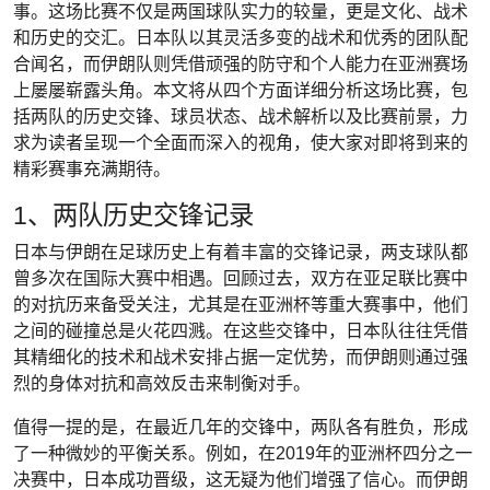
事。这场比赛不仅是两国球队实力的较量，更是文化、战术
和历史的交汇。日本队以其灵活多变的战术和优秀的团队配
合闻名，而伊朗队则凭借顽强的防守和个人能力在亚洲赛场
上屡屡崭露头角。本文将从四个方面详细分析这场比赛，包
括两队的历史交锋、球员状态、战术解析以及比赛前景，力
求为读者呈现一个全面而深入的视角，使大家对即将到来的
精彩赛事充满期待。
1、两队历史交锋记录
日本与伊朗在足球历史上有着丰富的交锋记录，两支球队都
曾多次在国际大赛中相遇。回顾过去，双方在亚足联比赛中
的对抗历来备受关注，尤其是在亚洲杯等重大赛事中，他们
之间的碰撞总是火花四溅。在这些交锋中，日本队往往凭借
其精细化的技术和战术安排占据一定优势，而伊朗则通过强
烈的身体对抗和高效反击来制衡对手。
值得一提的是，在最近几年的交锋中，两队各有胜负，形成
了一种微妙的平衡关系。例如，在2019年的亚洲杯四分之一
决赛中，日本成功晋级，这无疑为他们增强了信心。而伊朗