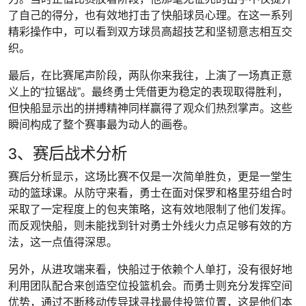
了自己的得分，也有效地打击了快船球员心理。在这一系列
精彩操作中，可以看到双方球员高超技艺和坚韧意志相互交
织。
最后，在比赛尾声阶段，两队你来我往，上演了一场真正意
义上的“拉锯战”。最终勇士凭借更为稳定的表现取得胜利，
但快船显示出的拼搏精神同样赢得了观众们热烈掌声。这些
瞬间构成了整个赛事最为动人的画卷。
3、赛后战术分析
赛后分析显示，这场比赛不仅是一次简单胜负，更是一堂生
动的篮球课。从防守来看，勇士在面对保罗和格里芬组合时
采取了一定程度上的包夹策略，这有效地限制了他们发挥。
而反观快船，则未能找到针对勇士外线火力点足够有效的方
法，这一点值得深思。
另外，从进攻端来看，快船过于依赖个人单打，没有很好地
利用团队配合来创造空位投篮机会。而勇士则充分发挥空间
优势，通过不断移动传导球寻找最佳投篮位置，这是他们本