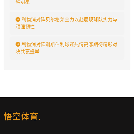
耀明星
利物浦对阵贝尔格莱全力以赴展现球队实力与
顽强韧性
利物浦对阵谢斯伯利球迷热情高涨期待精彩对
决共襄盛举
悟空体育
.