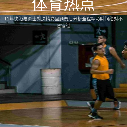
体育热点
11年快船与勇士对决精彩回顾赛后分析全程精彩瞬间绝对不
容错过