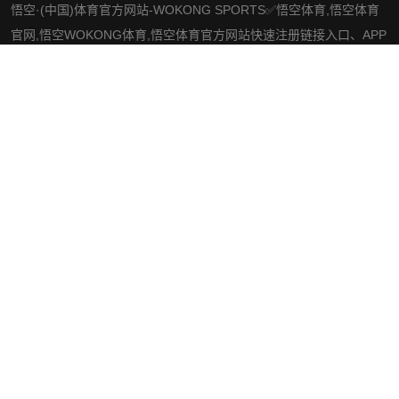
悟空·(中国)体育官方网站-WOKONG SPORTS✅悟空体育,悟空体育
官网,悟空WOKONG体育,悟空体育官方网站快速注册链接入口、APP
下载、平台首页及登录服务。
社交平台
导航
知道悟空体育
体育热点
体育明星
服务种类
联系悟空体育官网