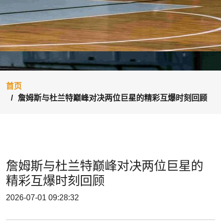
首页
詹姆斯与杜兰特巅峰对决两位巨星的精彩互爆时刻回顾
詹姆斯与杜兰特巅峰对决两位巨星的
精彩互爆时刻回顾
2026-07-01 09:28:32