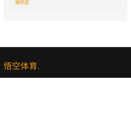
耀明星
悟空体育
.
悟空·(中国)体育官方网站-WOKONG SPORTS✅悟空体育,悟空体育
官网,悟空WOKONG体育,悟空体育官方网站快速注册链接入口、APP
下载、平台首页及登录服务。
社交平台