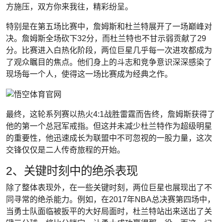
方施压，双方你来我往，精彩纷呈。
特别是在第五场比赛中，詹姆斯和杜兰特展开了一场巅峰对
决。詹姆斯全场砍下32分，而杜兰特也不甘示弱贡献了29
分。比赛进入白热化阶段，两位巨星几乎每一次进攻都成为
了观众瞩目的焦点。他们身上的斗志和竞争意识深深感染了
现场每一个人，使得这一场比赛成为经典之作。
最终，这轮系列赛以热火4:1战胜雷霆而告终，詹姆斯获得了
他的第一个总冠军戒指。但这并未减少杜兰特作为超级明星
的重要性，他迅速成长为联盟中不可忽视的一股力量，这次
交锋仅仅是二人传奇旅程的开始。
2、关键时刻中的绝杀表现
除了整体表现外，在一些关键时刻，两位巨星也展现出了不
同寻常的绝杀能力。例如，在2017年NBA总决赛第四场中，
当勇士队面临被扳平的大好局面时，杜兰特站出来送出了关