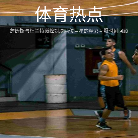
体育热点
詹姆斯与杜兰特巅峰对决两位巨星的精彩互爆时刻回顾