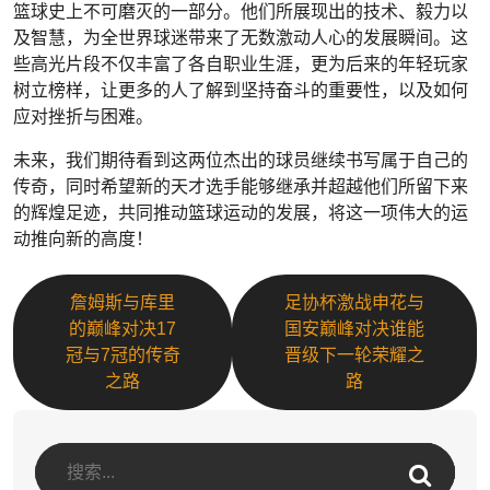
篮球史上不可磨灭的一部分。他们所展现出的技术、毅力以
及智慧，为全世界球迷带来了无数激动人心的发展瞬间。这
些高光片段不仅丰富了各自职业生涯，更为后来的年轻玩家
树立榜样，让更多的人了解到坚持奋斗的重要性，以及如何
应对挫折与困难。
未来，我们期待看到这两位杰出的球员继续书写属于自己的
传奇，同时希望新的天才选手能够继承并超越他们所留下来
的辉煌足迹，共同推动篮球运动的发展，将这一项伟大的运
动推向新的高度！
詹姆斯与库里
足协杯激战申花与
的巅峰对决17
国安巅峰对决谁能
冠与7冠的传奇
晋级下一轮荣耀之
之路
路