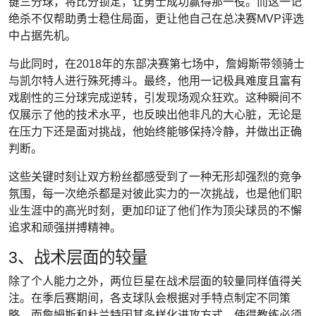
键三分球，将比分锁定，让勇士成功赢得那一役。而这一记
绝杀不仅帮助勇士稳住局面，更让他自己在总决赛MVP评选
中占据先机。
与此同时，在2018年的东部决赛第七场中，詹姆斯带领骑士
与凯尔特人进行殊死搏斗。最终，他用一记极具难度且富有
戏剧性的三分球完成逆转，引发现场观众狂欢。这种瞬间不
仅展示了他的技术水平，也反映出他非凡的大心脏，无论是
在压力下还是面对挑战，他始终能够保持冷静，并做出正确
判断。
这些关键时刻让双方粉丝都感受到了一种无形却强烈的竞争
氛围，每一次绝杀都是对彼此实力的一次挑战，也是他们职
业生涯中的高光时刻，更加印证了他们作为顶尖球员的不懈
追求和顽强拼搏精神。
3、战术层面的较量
除了个人能力之外，两位巨星在战术层面的较量同样值得关
注。在季后赛期间，各支球队会根据对手特点制定不同策
略，而詹姆斯和杜兰特因其多样化进攻方式，使得教练必须