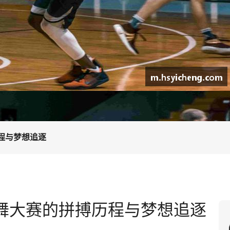
程与梦想追逐
舞大赛的拼搏历程与梦想追逐