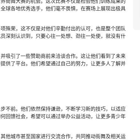
世界街舞大赛的机会。这次比赛不仅是检验他们训练成果的
自全球各地优秀选手，他们毫不畏惧，在赛场上展现出极具
一项殊荣，这不仅是对他们辛勤付出的认可，也是整个团队
成员深刻认识到，只要心往一处想、劲往一处使，就没有什
，并吸引了一些赞助商前来洽谈合作。这让他们看到了未来
中提供了平台。他们希望通过自己的努力，让更多人了解并
止步不前。他们依然保持谦逊，不断学习新的技巧，以适应
如何回馈社会，希望可以通过举办公益活动，让更多青少年
与其他城市甚至国家进行交流合作，共同推动街舞及相关运