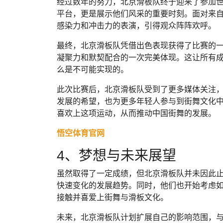
经过数年的努力，北京滑板队终于迎来了参加
平台，更是展示他们风采的重要时刻。面对来
感染力和冲击力的表演，引得观众阵阵欢呼。
最终，北京滑板队凭借出色表现获得了比赛的
凝聚力和默契配合的一次完美体现。这让所有
么是不可能实现的。
此次比赛后，北京滑板队受到了更多媒体关注
发展的希望，也为更多年轻人参与到街舞文化
喜欢上这项运动，从而推动中国街舞的发展。
悟空体育官网
4、梦想与未来展望
虽然取得了一定成绩，但北京滑板队并未因此
快速变化的发展趋势。同时，他们也开始考虑
接触并喜爱上街舞与滑板文化。
未来，北京滑板队计划扩展自己的影响范围，