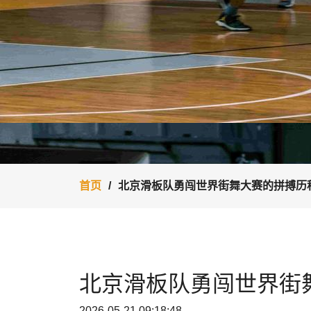
首页
北京滑板队勇闯世界街舞大赛的拼搏历
北京滑板队勇闯世界街
2026-05-21 09:18:48