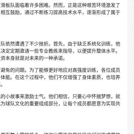
京滑板队面临着许多困难。然而，正是这种艰苦环境激发了
，相互鼓励，通过不断练习提高技术水平，逐渐形成了属于
板队依然遭遇了不少挫折。首先，由于缺乏系统化训练，他
队决定定期邀请一些专业教练来指导，以便提升整体水平。
投资本身就是对未来的一种承诺。
可避免的问题。为了能够更好地应对高强度训练，各位成员
升体能。在这个过程中，他们不仅增强了身体素质，也培养
体。
此的小故事来激励士气。他们相信，只要心中怀揣梦想，就
成为球队文化的重要组成部分，让每个成员都愿意为实现共