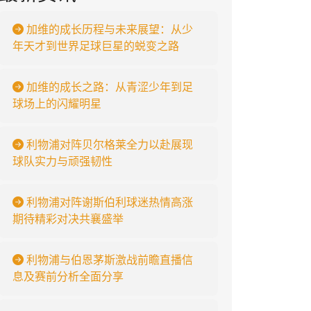
加维的成长历程与未来展望：从少
年天才到世界足球巨星的蜕变之路
加维的成长之路：从青涩少年到足
球场上的闪耀明星
利物浦对阵贝尔格莱全力以赴展现
球队实力与顽强韧性
利物浦对阵谢斯伯利球迷热情高涨
期待精彩对决共襄盛举
利物浦与伯恩茅斯激战前瞻直播信
息及赛前分析全面分享