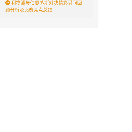
利物浦与伯恩茅斯对决精彩瞬间回
顾分析及比赛亮点总结