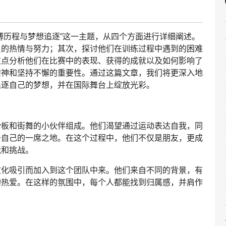
搏历程与梦想追逐”这一主题，从四个方面进行详细阐述。
员的热情与努力；其次，探讨他们在训练过程中遇到的困难
重点分析他们在比赛中的表现、获得的成就以及如何影响了
精神和坚持不懈的重要性。通过这篇文章，我们将更深入地
追逐自己的梦想，并在国际舞台上绽放光彩。
滑板和街舞的小伙伴组成。他们渴望通过运动表达自我，同
于自己的一席之地。在这个过程中，他们不仅是朋友，更成
悦和挑战。
文化吸引而加入到这个团队中来。他们来自不同的背景，有
的热爱。在这样的氛围中，每个人都能找到归属感，并肩作