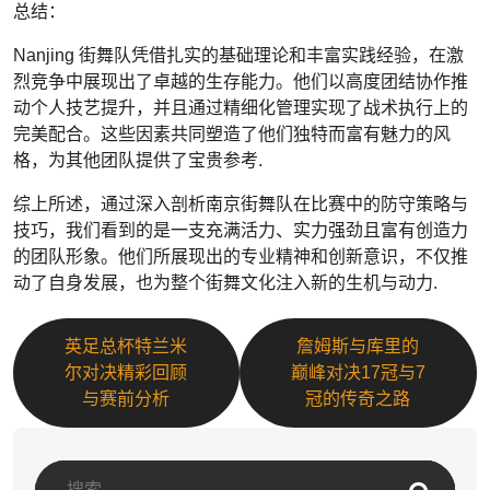
总结：
Nanjing 街舞队凭借扎实的基础理论和丰富实践经验，在激
烈竞争中展现出了卓越的生存能力。他们以高度团结协作推
动个人技艺提升，并且通过精细化管理实现了战术执行上的
完美配合。这些因素共同塑造了他们独特而富有魅力的风
格，为其他团队提供了宝贵参考.
综上所述，通过深入剖析南京街舞队在比赛中的防守策略与
技巧，我们看到的是一支充满活力、实力强劲且富有创造力
的团队形象。他们所展现出的专业精神和创新意识，不仅推
动了自身发展，也为整个街舞文化注入新的生机与动力.
英足总杯特兰米
詹姆斯与库里的
尔对决精彩回顾
巅峰对决17冠与7
与赛前分析
冠的传奇之路