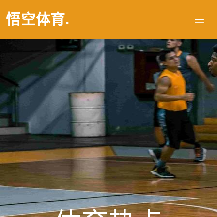
悟空体育
.