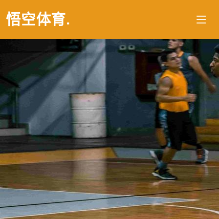
悟空体育
.