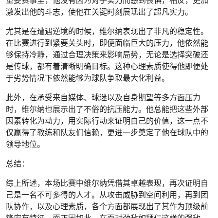
重要赛事里，他没有因为对手实力而感到畏惧，相反，更加
激发出他的斗志，使他在关键时刻展现出了超凡实力。
尤其是在遭遇逆境的时候，维尔纳表现出了非凡的稳定性。
在比赛进行到紧要关头时，即便面临巨大的压力，他依然能
够保持冷静，通过合理决策来影响局势，无论是选择突破还
是传球，都有着清晰明确目标。这种心理素质使得他即便处
于劣势情况下依然能够为球队争取最大化利益。
此外，在承受来自媒体、球迷以及自身期望等多方面压力
时，维尔纳也展示出了不俗的抗压能力。他总能把这些外部
因素转化为动力，用实际行动来证明自己的价值，这一点不
仅赢得了教练和队友们信赖，更进一步奠定了他在球队中的
领导地位。
总结：
综上所述，本场比赛中维尔纳凭借其卓越表现，再次证明自
己是一名不可多得的人才。从攻击威胁到空间利用，再到团
队协作，以及心理素质，各个方面都展现出了其作为顶级前