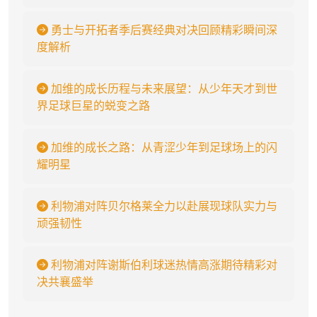
勇士与开拓者季后赛经典对决回顾精彩瞬间深
度解析
加维的成长历程与未来展望：从少年天才到世
界足球巨星的蜕变之路
加维的成长之路：从青涩少年到足球场上的闪
耀明星
利物浦对阵贝尔格莱全力以赴展现球队实力与
顽强韧性
利物浦对阵谢斯伯利球迷热情高涨期待精彩对
决共襄盛举