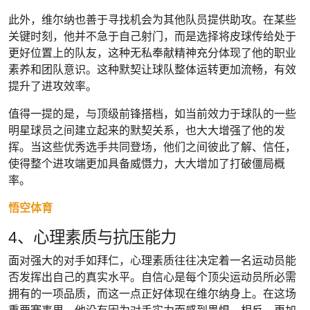
此外，维尔纳也善于寻找机会为其他队员提供助攻。在某些
关键时刻，他并不急于自己射门，而是选择将皮球传给处于
更好位置上的队友，这种无私奉献精神充分体现了他的职业
素养和团队意识。这种默契让球队整体运转更加流畅，有效
提升了进攻效率。
值得一提的是，与顶级前锋搭档，如当前效力于球队的一些
明星球员之间建立起来的默契关系，也大大增强了他的发
挥。当这些优秀选手共同登场，他们之间彼此了解、信任，
使得整个进攻端更加具备威慑力，大大增加了打破僵局概
率。
悟空体育
4、心理素质与抗压能力
面对强大的对手如拜仁，心理素质往往决定着一名运动员能
否发挥出自己的真实水平。自信心是每个顶尖运动员所必需
拥有的一项品质，而这一点正好体现在维尔纳身上。在这场