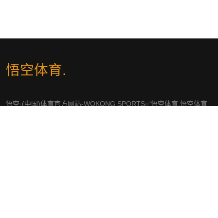
悟空体育
.
悟空·(中国)体育官方网站-WOKONG SPORTS✅悟空体育,悟空体育
官网,悟空WOKONG体育,悟空体育官方网站快速注册链接入口、APP
下载、平台首页及登录服务。
社交平台