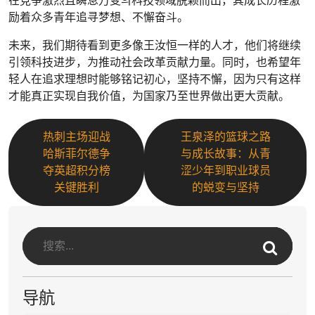
在竞争激烈且瞬息万变의科技领域脱颖而出，其成长历程激
励着众多青年追寻梦想、不懈奋斗。
未来，我们期待看到更多像王汝恒一样的人才，他们将继续
引领科技进步，为推动社会改革贡献力量。同时，也希望年
轻人在追求理想时能够铭记初心，坚持不懈，因为只有这样
才能真正实现自我价值，为国家乃至世界做出更大贡献。
热刺主场迎战
王泉泽的篮球之路
哈斯菲尔德争
与成长故事：从青
夺英超积分榜
涩少年到职业球员
关键胜利
的蜕变与坚持
导航