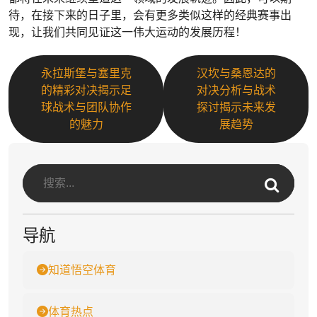
待，在接下来的日子里，会有更多类似这样的经典赛事出
现，让我们共同见证这一伟大运动的发展历程！
永拉斯堡与塞里克
汉坎与桑恩达的
的精彩对决揭示足
对决分析与战术
球战术与团队协作
探讨揭示未来发
的魅力
展趋势
导航
知道悟空体育
体育热点