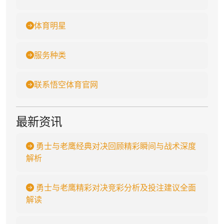
体育明星
服务种类
联系悟空体育官网
最新资讯
勇士与老鹰经典对决回顾精彩瞬间与战术深度
解析
勇士与老鹰精彩对决竞彩分析及投注建议全面
解读