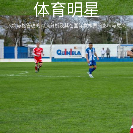
体育明星
汉坎与格鲁德的对决分析及其在国际象棋界的影响与意义