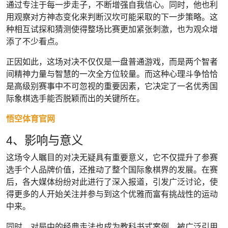
通过专注于每一步走子，不断增强自我信心。同时，他也利
用观察对方神态变化来判断汉坎可能采取的下一步策略。这
种相互试探和猜测使得整场比赛更加紧张刺激，也为观众增
添了不少看点。
正因如此，这场对决不仅仅是一盘普通游戏，而是两个智者
间精神力量与智慧的一次全方位较量。而这种心理斗争恰恰
是高级别赛事中不可忽视的重要因素，它决定了一名优秀国
际象棋选手能否脱颖而出的关键所在。
悟空体育官网
4、影响与意义
这场令人瞩目的对决无疑具有重要意义，它不仅提升了参赛
选手个人品牌价值，还推动了整个国际象棋界的发展。在赛
后，各大媒体纷纷对此进行了深入报道，引发广泛讨论，使
得更多的人开始关注并参与到这个优雅而富有挑战性的运动
中来。
同时，对局中的经典走法也成为教科书式案例，被广泛引用