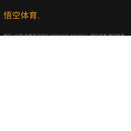
悟空体育
.
悟空·(中国)体育官方网站-WOKONG SPORTS✅悟空体育,悟空体育
官网,悟空WOKONG体育,悟空体育官方网站快速注册链接入口、APP
下载、平台首页及登录服务。
社交平台
导航
知道悟空体育
体育热点