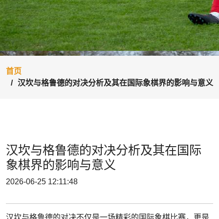
首页
汉坎与格鲁德的对决分析及其在国际象棋界的影响与意义
汉坎与格鲁德的对决分析及其在国际
象棋界的影响与意义
2026-06-25 12:11:48
汉坎与格鲁德的对决不仅是一场精彩的国际象棋比赛，更是