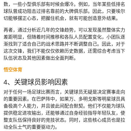
数，一些小型俱乐部有时候会爆冷。例如，当年某些低排名
球队曾成功阻击过排名靠前的大牌俱乐部。因此，只要埃尔
切能够摆正心态，把握住机会，就有可能创造意外结果。
再者，通过分析近几年的交锋趋势，可以发现虽然整体实力
差距明显，但随着时间推移和各队人员配置变化，小团队逐
渐找到了适合自己的战术思路并不断调整自己。因此，对于
这次交锋，我们不能仅仅依赖历史数据，还需综合考虑当下
队伍状态及其他因素做出全面判断。
悟空体育
4、关键球员影响因素
对于任何一场足球比赛而言，关键球员无疑是决定赛事走向
的重要因素。在巴萨阵中，如莱万、多明戈斯等明星球员具
备极高个人能力，并且彼此间配合默契。他们不仅能为球队
提供稳定进攻输出，还能够通过自身经验指导年轻队友，使
整支队伍保持良好的竞技状态。同时，这些核心成员也是拉
动全队士气的重要驱动力。