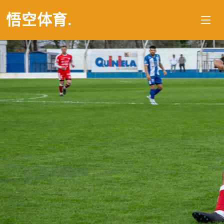
悟空体育
.