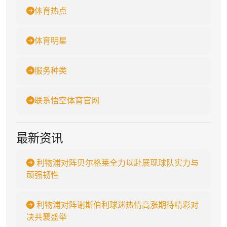
体育热点
体育明星
服务种类
联系悟空体育官网
最新资讯
利物浦对阵贝尔格莱全力以赴展现球队实力与
顽强韧性
利物浦对阵谢斯伯利球迷热情高涨期待精彩对
决共襄盛举