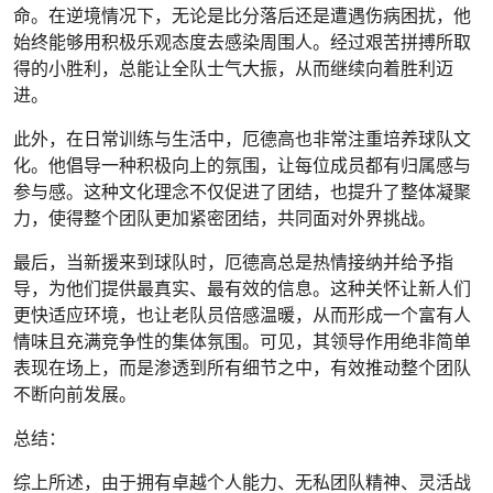
命。在逆境情况下，无论是比分落后还是遭遇伤病困扰，他
始终能够用积极乐观态度去感染周围人。经过艰苦拼搏所取
得的小胜利，总能让全队士气大振，从而继续向着胜利迈
进。
此外，在日常训练与生活中，厄德高也非常注重培养球队文
化。他倡导一种积极向上的氛围，让每位成员都有归属感与
参与感。这种文化理念不仅促进了团结，也提升了整体凝聚
力，使得整个团队更加紧密团结，共同面对外界挑战。
最后，当新援来到球队时，厄德高总是热情接纳并给予指
导，为他们提供最真实、最有效的信息。这种关怀让新人们
更快适应环境，也让老队员倍感温暖，从而形成一个富有人
情味且充满竞争性的集体氛围。可见，其领导作用绝非简单
表现在场上，而是渗透到所有细节之中，有效推动整个团队
不断向前发展。
总结：
综上所述，由于拥有卓越个人能力、无私团队精神、灵活战