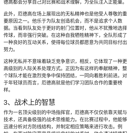
德高都会分享自己对比赛和战术理解，为全队注入正能量。
此外，厄德高在场上展现出的无私精神也是他受人尊敬的重
要原因之一。他乐于为队友创造机会，而不是追求个人数
据。当看到队友处于更好的射门位置时，他从不犹豫地选择
传球，而非强行突破。在这种自我牺牲精神下，全队形成了
一种良好的互动关系，使得每位球员都愿意为共同目标付出
努力。
这种无私并不意味着缺乏竞争意识，相反，它体现了一种更
高级别的人际关系处理方式。正因为有这样的奉献精神，整
个球队才能在激烈竞争中保持团结，一同向着胜利前进。对
于年轻球员而言，厄德高就是他们学习团队合作的重要榜
样。
3、战术上的智慧
作为一名顶尖级别的中场指挥官，厄德高不仅仅依靠天赋与
技术，还具备极强的战术思维能力。在比赛过程中，他能够
迅速分析对方防线结构，并制定相应策略来进行攻击。例