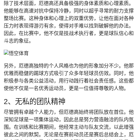
除了技术层面，厄德高还具备极强的身体素质和心理素质。
他能够在高速对抗中保持冷静，同时以超乎寻常的耐力支撑
整场比赛。这种身体和心理上的双重优势，让他在面对各种
压力时表现得游刃有余，使得对手难以找到破解他的办法。
因此，在比赛中，他不仅是技战术执行者，更是球队信心和
斗志的象征。
另外，厄德高独特的个人风格也为他的形象加分不少。他那
优雅而稳健的踢球方式吸引了众多年轻球员仿效。同时，他
积极参与各类公益活动，用行动践行着社会责任感。这些都
使他不仅是一名优秀运动员，更是一位值得尊敬的人物。
2、无私的团队精神
尽管拥有卓越个人能力，但厄德高始终将团队放在首位。他
深知足球是一项集体运动，因此总是努力营造融洽的队内氛
围。在训练和比赛期间，他经常主动与队友交流，以此增强
彼此之间的默契。无论是在赛前动员还是赛后总结会上，厄