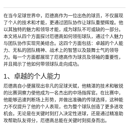
在当今足球世界中，厄德高作为一位出色的球员，不仅展现
了个人的技术和才能，更通过团队协作让球队重塑辉煌。他
以其独特的魅力和领导才能，成为球队不可或缺的一部分。
本文将从四个方面探讨厄德高如何领衔球队，通过个人魅力
与团队协作实现完美结合。这四个方面包括：卓越的个人能
力、无私的团队精神、战术上的智慧以及鼓舞士气的领导
力。每一个方面都展现了厄德高作为球员及领袖的重要性，
并且揭示了他如何带领球队走向成功。
1、卓越的个人能力
厄德高自小便展现出非凡的足球天赋，他精湛的技术和敏锐
的比赛洞察力使他成为一名杰出的中场指挥官。在比赛中，
他能够迅速判断场上形势，并做出准确的传球选择，这种能
力不仅提升了他的个人表现，也为整个球队创造了更多进攻
机会。无论是在关键时刻打入决定性进球，还是通过精准助
攻帮助队友得分，厄德高总能在关键时刻挺身而出。