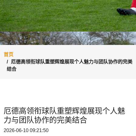
首页
厄德高领衔球队重塑辉煌展现个人魅力与团队协作的完美
结合
厄德高领衔球队重塑辉煌展现个人魅
力与团队协作的完美结合
2026-06-10 09:21:50