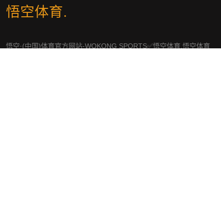
悟空体育
.
悟空·(中国)体育官方网站-WOKONG SPORTS✅悟空体育,悟空体育
官网,悟空WOKONG体育,悟空体育官方网站快速注册链接入口、APP
下载、平台首页及登录服务。
社交平台
导航
知道悟空体育
体育热点
体育明星
服务种类