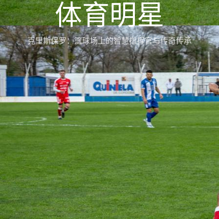
体育明星
克里斯保罗：篮球场上的智慧指挥官与传奇传承