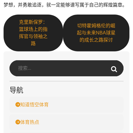
梦想，并勇敢追逐，就一定能够谱写属于自己的辉煌篇章。
克里斯保罗：
切特霍姆格伦的崛
篮球场上的指
起与未来NBA球星
挥官与领袖之
的成长之路探讨
路
导航
知道悟空体育
体育热点