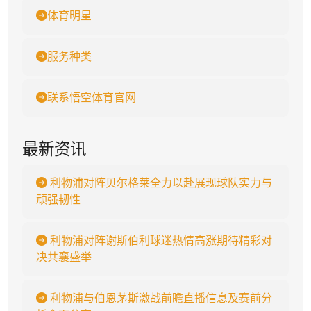
体育明星
服务种类
联系悟空体育官网
最新资讯
利物浦对阵贝尔格莱全力以赴展现球队实力与
顽强韧性
利物浦对阵谢斯伯利球迷热情高涨期待精彩对
决共襄盛举
利物浦与伯恩茅斯激战前瞻直播信息及赛前分