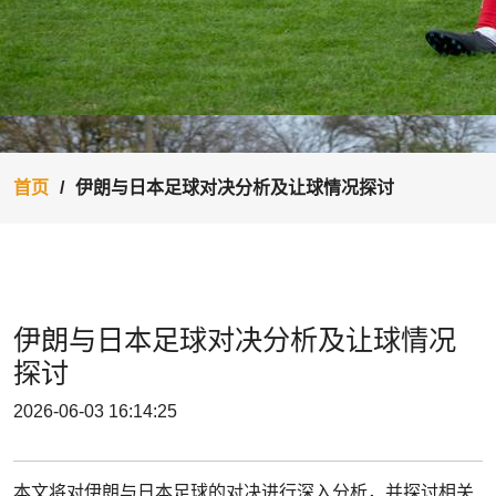
首页
伊朗与日本足球对决分析及让球情况探讨
伊朗与日本足球对决分析及让球情况
探讨
2026-06-03 16:14:25
本文将对伊朗与日本足球的对决进行深入分析，并探讨相关