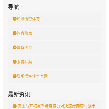
导航
知道悟空体育
体育热点
体育明星
服务种类
联系悟空体育官网
最新资讯
勇士与开拓者季后赛经典对决深度回顾与战术