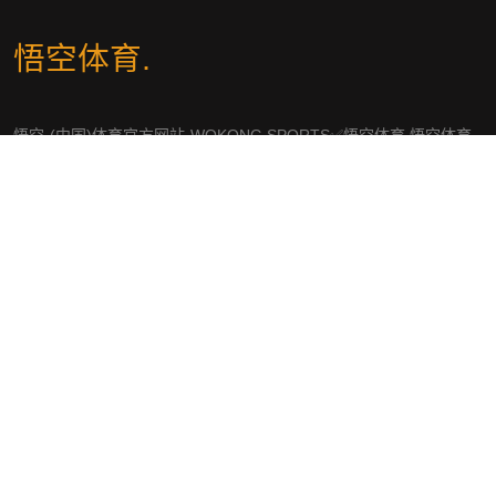
悟空体育
.
悟空·(中国)体育官方网站-WOKONG SPORTS✅悟空体育,悟空体育
官网,悟空WOKONG体育,悟空体育官方网站快速注册链接入口、APP
下载、平台首页及登录服务。
社交平台
导航
知道悟空体育
体育热点