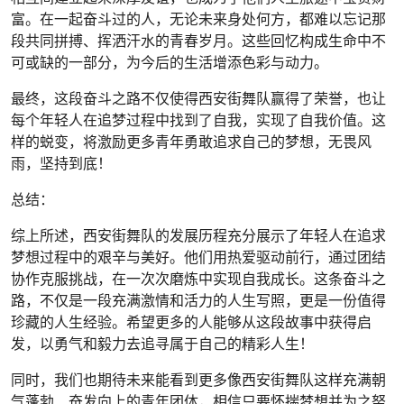
富。在一起奋斗过的人，无论未来身处何方，都难以忘记那
段共同拼搏、挥洒汗水的青春岁月。这些回忆构成生命中不
可或缺的一部分，为今后的生活增添色彩与动力。
最终，这段奋斗之路不仅使得西安街舞队赢得了荣誉，也让
每个年轻人在追梦过程中找到了自我，实现了自我价值。这
样的蜕变，将激励更多青年勇敢追求自己的梦想，无畏风
雨，坚持到底！
总结：
综上所述，西安街舞队的发展历程充分展示了年轻人在追求
梦想过程中的艰辛与美好。他们用热爱驱动前行，通过团结
协作克服挑战，在一次次磨炼中实现自我成长。这条奋斗之
路，不仅是一段充满激情和活力的人生写照，更是一份值得
珍藏的人生经验。希望更多的人能够从这段故事中获得启
发，以勇气和毅力去追寻属于自己的精彩人生！
同时，我们也期待未来能看到更多像西安街舞队这样充满朝
气蓬勃、奋发向上的青年团体，相信只要怀揣梦想并为之努