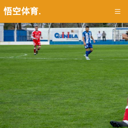
悟空体育
.