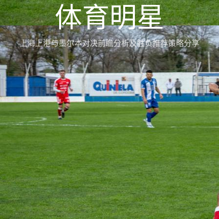
体育明星
上海上港与墨尔本对决前瞻分析及胜负推荐策略分享