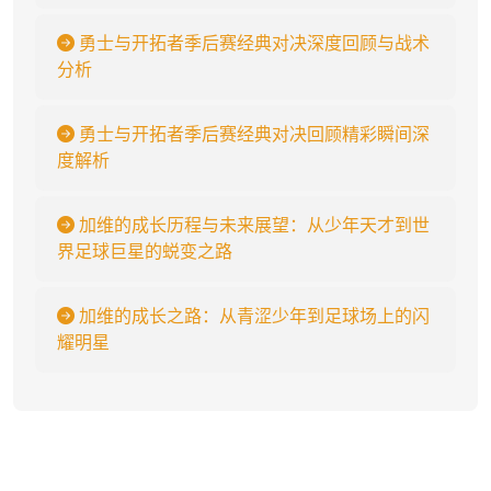
勇士与开拓者季后赛经典对决深度回顾与战术
分析
勇士与开拓者季后赛经典对决回顾精彩瞬间深
度解析
加维的成长历程与未来展望：从少年天才到世
界足球巨星的蜕变之路
加维的成长之路：从青涩少年到足球场上的闪
耀明星