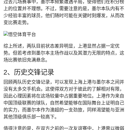
过去几场赛事中，墨尔本频繁遭遇平局，使得他们在积分榜
上的位置并不理想。不过，需要注意的是，墨尔本队内有不
少经验丰富的球员，他们随时可能在关键时刻爆发，从而改
变比赛走势。
综上所述，两队目前状态差异明显，上港显然占据一定优
势。但若考虑到墨尔本主场作战以及其潜力无限的特点，这
场比赛依旧充满悬念。
2、历史交锋记录
回顾两队历史交锋记录，可以发现上海上港与墨尔本之间并
没有太多交手机会。这使得双方对于彼此的了解相对有限，
因此心理因素将在这场较量中占据重要地位。上港作为来自
中国顶级联赛的球队，自然希望能够在国际舞台上证明自己
的实力，而墨尔本作为澳超的一支劲旅，同样渴望能与亚洲
其他顶级俱乐部一较高下。
值得注意的是，在双方之前的一次友谊赛中，上港曾以微弱