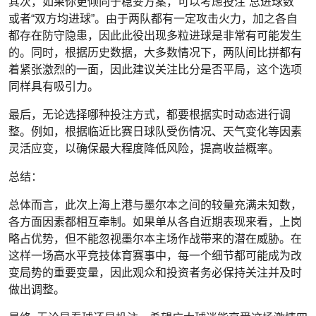
其次，如果你更倾向于稳妥方案，可以考虑投注“总进球数”
或者“双方均进球”。由于两队都有一定攻击火力，加之各自
都存在防守隐患，因此此役出现多粒进球是非常有可能发生
的。同时，根据历史数据，大多数情况下，两队间比拼都有
着紧张激烈的一面，因此建议关注比分是否平局，这个选项
同样具有吸引力。
最后，无论选择哪种投注方式，都要根据实时动态进行调
整。例如，根据临近比赛日球队受伤情况、天气变化等因素
灵活应变，以确保最大程度降低风险，提高收益概率。
总结：
总体而言，此次上海上港与墨尔本之间的较量充满未知数，
各方面因素都相互牵制。如果单从各自近期表现来看，上岗
略占优势，但不能忽视墨尔本主场作战带来的潜在威胁。在
这样一场高水平竞技体育赛事中，每一个细节都可能成为改
变局势的重要变量，因此观众和投资者务必保持关注并及时
做出调整。