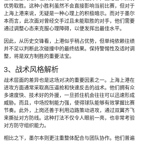
优势取胜。这种小胜利虽然不会直接影响当前比赛，但对于
上海上港来说，无疑是一种心理上的积极暗示。而对于墨尔
本而言，此次面对曾经交手过且未能取胜的对手，他们需要
通过调整心态来克服心理障碍，以便发挥出最佳水平。
因此，从历史交锋看，上港似乎稍占优势，但单纯依赖往绩
并不足以判断此次碰撞中的最终结果。保持警惕性及适时调
整，将是双方制胜的重要法宝。
3、战术风格解析
战术层面的差异也是这场对决的重要因素之一。上海上港在
进攻方面通常采取高压逼抢和快速反击的战术。他们拥有众
多速度快、技术好的外援，一旦抓住机会往往可以迅速形成
威胁。而且，中场控制能力强，使得球队能够有效掌握比赛
节奏。此外，上岗还善于利用边路策动进攻，通过双翼齐飞
来撕扯对方防线。这种打法不仅令人眼前一亮，也非常考验
对方防守组织能力。
相比之下，墨尔本则更注重整体配合与团队协作。他们普遍