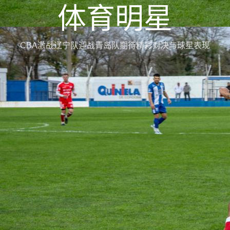
体育明星
CBA激战辽宁队迎战青岛队期待精彩对决与球星表现