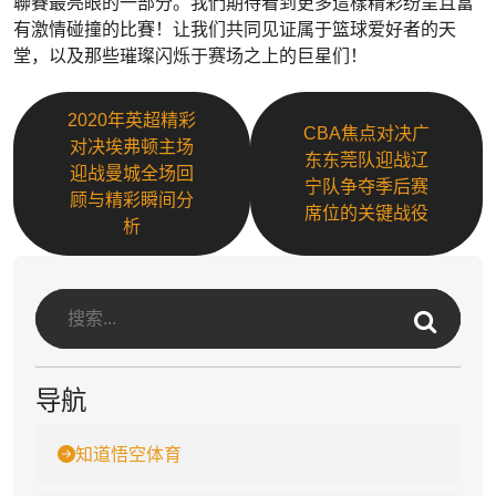
聯賽最亮眼的一部分。我們期待看到更多這樣精彩纷呈且富
有激情碰撞的比賽！让我们共同见证属于篮球爱好者的天
堂，以及那些璀璨闪烁于赛场之上的巨星们！
2020年英超精彩
CBA焦点对决广
对决埃弗顿主场
东东莞队迎战辽
迎战曼城全场回
宁队争夺季后赛
顾与精彩瞬间分
席位的关键战役
析
导航
知道悟空体育