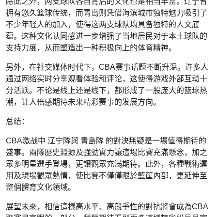
除此之外，两支球队各自背后的文化也是相当丰富。辽宁省
拥有悠久篮球传统，而青岛则凭借海滨城市独特魅力吸引了
不少年轻人的加入，使得这两支球队均具备独特的人文底
蕴。这种文化认同感进一步增强了当地居民对于本土球队的
支持力度，从而塑造出一种积极向上的体育精神。
另外，在社交媒体时代下，CBA赛事话题不断升温。许多人
通过网络实时分享观看体验和评论，这使得游戏外部互动十
分活跃。不论是线上还是线下，都形成了一股庞大的篮球热
潮，让人倍感期待未来精彩赛事的发展方向。
总结：
CBA激战中 辽宁隊與 青島隊 的對決無疑是一場值得期待的
盛事。兩隊歷史淵源及強勁實力讓這場比賽充滿懸念，加之
眾多明星選手登場，更讓觀眾充滿期待。此外，各種戰術運
用及現場觀眾熱情，使比賽不僅僅限於籃筐內部，更延伸至
整個體育文化領域。
展望未來，相信這樣高水平、高競爭性的對抗將會成為CBA