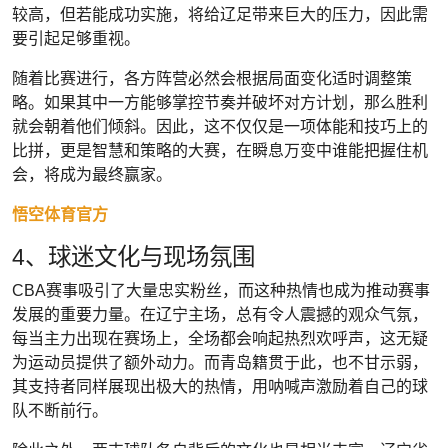
较高，但若能成功实施，将给辽足带来巨大的压力，因此需
要引起足够重视。
随着比赛进行，各方阵营必然会根据局面变化适时调整策
略。如果其中一方能够掌控节奏并破坏对方计划，那么胜利
就会朝着他们倾斜。因此，这不仅仅是一项体能和技巧上的
比拼，更是智慧和策略的大赛，在瞬息万变中谁能把握住机
会，将成为最终赢家。
悟空体育官方
4、球迷文化与现场氛围
CBA赛事吸引了大量忠实粉丝，而这种热情也成为推动赛事
发展的重要力量。在辽宁主场，总有令人震撼的观众气氛，
每当主力出现在赛场上，全场都会响起热烈欢呼声，这无疑
为运动员提供了额外动力。而青岛籍贯于此，也不甘示弱，
其支持者同样展现出极大的热情，用呐喊声激励着自己的球
队不断前行。