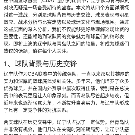
在中国篮球协会（CBA）激烈的比赛中，辽宁队与青岛队的
对决无疑是一场备受期待的盛宴。本文将从四个方面详细探
讨这一激战，分别是球队背景与历史交锋、球员表现与明星
效应、战术分析与比赛走势以及球迷文化与现场氛围。通过
这些层面的深入分析，我们不仅能够更好地理解这场比赛的
重要性，还能领略到球队间的竞争魅力和球星们的精彩表
现。即将上演的辽宁队与青岛队之间的较量，将成为球迷们
热议的话题，值得每个人关注。
1、球队背景与历史交锋
辽宁队作为CBA联赛中的传统强队，一直以来都以其雄厚的
实力和深厚的篮球底蕴受到关注。多年来，他们培养了众多
优秀球员，并在国内外赛事中屡次取得佳绩，特别是在总决
赛中的表现更是让人印象深刻。而青岛队尽管起步较晚，但
近年来也逐渐崭露头角，不断提升自身实力，与辽宁队形成
了具有一定竞争性的对抗关系。
两支球队在历史交锋中，辽宁队占据了一定优势。但青岛队
并非没有机会，他们几次在关键时刻逆转局势，让辽宁队感