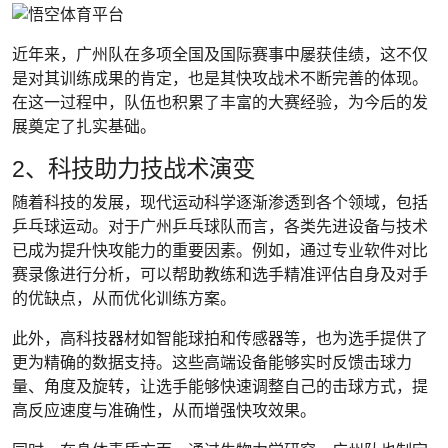
近年来，广州队在多项全国及国际赛事中屡获佳绩，这不仅
是对其训练成果的肯定，也是其快攻战术不断完善的体现。
在这一过程中，队伍也积累了丰富的大赛经验，为今后的发
展奠定了扎实基础。
2、科技助力技战术演变
随着科技的发展，现代运动科学逐渐渗透到各个领域，包括
乒乓球运动。对于广州乒乓球队而言，各类先进设备与技术
已成为提升快攻能力的重要因素。例如，通过专业软件对比
赛录像进行分析，可以帮助教练和选手精准评估自身及对手
的优缺点，从而优化训练方案。
此外，高科技器材如智能球拍和传感器等，也为选手提供了
更为精确的数据支持。这些高端设备能够实时反馈击球力
量、角度及旋转，让选手能够快速调整自己的击球方式，提
高反应速度与准确性，从而增强快攻效果。