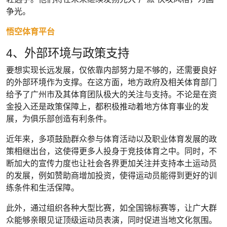
争光。
悟空体育平台
4、外部环境与政策支持
要想实现长远发展，仅依靠内部努力是不够的，还需要良好
的外部环境作为支撑。在这方面，地方政府及相关体育部门
给予了广州市及其体育团队极大的关注与支持。不论是在资
金投入还是政策保障上，都积极推动着地方体育事业的发
展，为俱乐部创造有利条件。
近年来，多项鼓励群众参与体育活动以及职业体育发展的政
策相继出台，这使得更多人投身于竞技体育之中。同时，不
断加大的宣传力度也让社会各界更加关注并支持本土运动员
的发展，例如赞助商增加投资，使得运动员能得到更好的训
练条件和生活保障。
此外，通过组织各种大型比赛，如全国锦标赛等，让广大群
众能够亲眼见证顶级运动员表演，同时促进当地文化氛围。