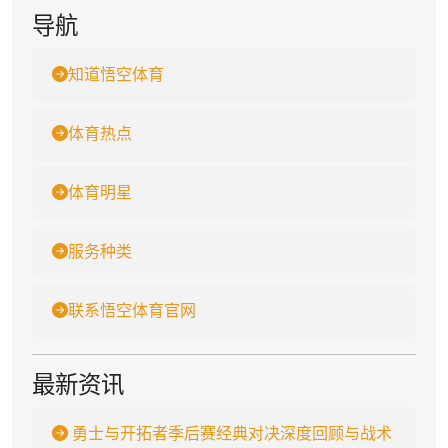
导航
知道悟空体育
体育热点
体育明星
服务种类
联系悟空体育官网
最新资讯
勇士与开拓者季后赛经典对决深度回顾与战术