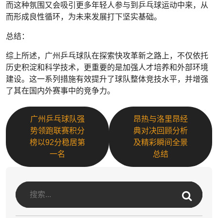
而这种氛围又会吸引更多年轻人参与到乒乓球运动中来，从
而形成良性循环，为未来发展打下坚实基础。
总结：
综上所述，广州乒乓球队在探索快攻革新之路上，不仅依托
历史积淀和科学技术，更重要的是加强人才培养和外部环境
建设。这一系列措施有效提升了球队整体竞技水平，并增强
了其在国内外赛事中的竞争力。
广州乒乓球队强
昂热与洛里昂经
势领跑联赛积分
典对决回顾分析
榜以92分稳居第
及精彩瞬间全景
一名
总结