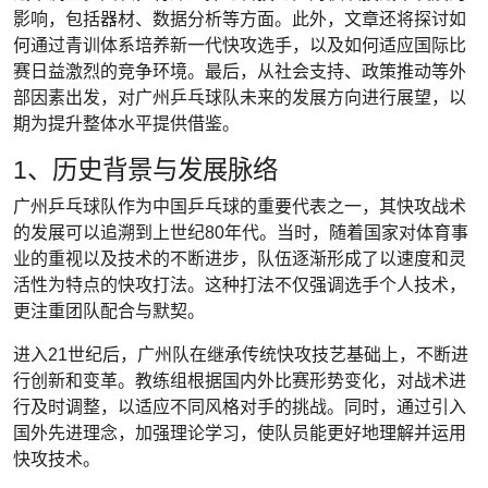
影响，包括器材、数据分析等方面。此外，文章还将探讨如
何通过青训体系培养新一代快攻选手，以及如何适应国际比
赛日益激烈的竞争环境。最后，从社会支持、政策推动等外
部因素出发，对广州乒乓球队未来的发展方向进行展望，以
期为提升整体水平提供借鉴。
1、历史背景与发展脉络
广州乒乓球队作为中国乒乓球的重要代表之一，其快攻战术
的发展可以追溯到上世纪80年代。当时，随着国家对体育事
业的重视以及技术的不断进步，队伍逐渐形成了以速度和灵
活性为特点的快攻打法。这种打法不仅强调选手个人技术，
更注重团队配合与默契。
进入21世纪后，广州队在继承传统快攻技艺基础上，不断进
行创新和变革。教练组根据国内外比赛形势变化，对战术进
行及时调整，以适应不同风格对手的挑战。同时，通过引入
国外先进理念，加强理论学习，使队员能更好地理解并运用
快攻技术。