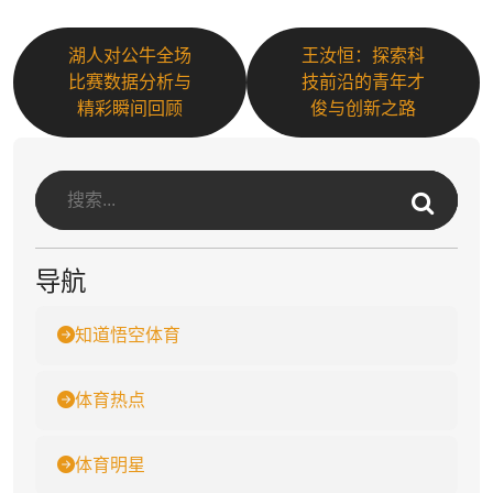
湖人对公牛全场
王汝恒：探索科
比赛数据分析与
技前沿的青年才
精彩瞬间回顾
俊与创新之路
导航
知道悟空体育
体育热点
体育明星