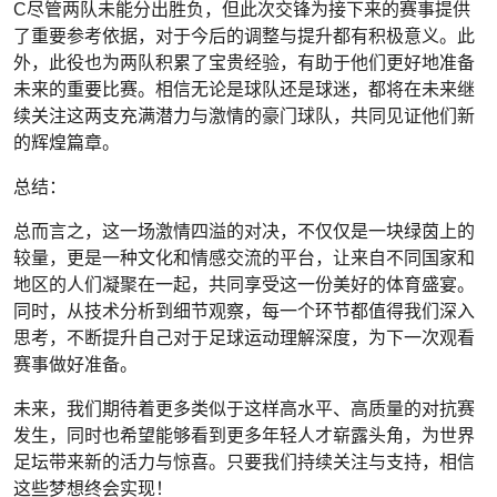
C尽管两队未能分出胜负，但此次交锋为接下来的赛事提供
了重要参考依据，对于今后的调整与提升都有积极意义。此
外，此役也为两队积累了宝贵经验，有助于他们更好地准备
未来的重要比赛。相信无论是球队还是球迷，都将在未来继
续关注这两支充满潜力与激情的豪门球队，共同见证他们新
的辉煌篇章。
总结：
总而言之，这一场激情四溢的对决，不仅仅是一块绿茵上的
较量，更是一种文化和情感交流的平台，让来自不同国家和
地区的人们凝聚在一起，共同享受这一份美好的体育盛宴。
同时，从技术分析到细节观察，每一个环节都值得我们深入
思考，不断提升自己对于足球运动理解深度，为下一次观看
赛事做好准备。
未来，我们期待着更多类似于这样高水平、高质量的对抗赛
发生，同时也希望能够看到更多年轻人才崭露头角，为世界
足坛带来新的活力与惊喜。只要我们持续关注与支持，相信
这些梦想终会实现！