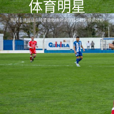
体育明星
热刺主场迎战多特蒙德激情对决回顾与精彩瞬间分析