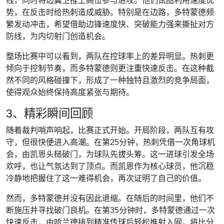
线，同时将边翼卫推上高位参与进攻。他们试图利用速度优
势，在反击时给热刺造成威胁。特别是在边路，多特蒙德频
繁发动冲击，希望借助边锋速度快、突破能力强来撕扯对方
防线，为内切射门创造机会。
整场比赛中可以看到，两队在控球率上的差异明显。热刺更
倾向于控制节奏，而多特蒙德则更注重快速反击。在这种截
然不同的风格碰撞下，形成了一种独特且激烈的竞争局面，
使得观众始终保持高度紧张与期待。
3、精彩瞬间回顾
随着裁判哨声响起，比赛正式开始。开局阶段，两队互有攻
守，但很快便进入高潮。在第25分钟，热刺凭借一次角球机
会，由凯恩头槌破门，为球队先拔头筹。这一进球引发全场
欢呼，也让气氛达到了顶点。而凯恩作为核心球员，他沉稳
冷静地把握住了这一难得机会，再次证明了自己的价值。
然而，多特蒙德并没有因此退缩。在随后的时间里，他们不
断施压并寻找破门良机。在第35分钟时，多特蒙德通过一次
快速反击，由哈兰德接到精准传球后轻松推射入网，将比分