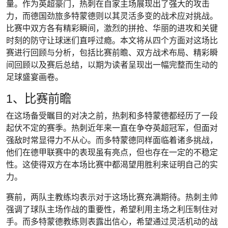
量。作为英超豪门，热刺在自家主场展现出了强大的攻击
力，而德国劲旅多特蒙德则以其灵活多变的战术应对挑战。
比赛中双方各有精彩瞬间，激烈的拼抢、华丽的进攻和关键
时刻的防守让球迷们直呼过瘾。本文将从四个方面对这场比
赛进行回顾与分析，包括比赛前瞻、双方战术布局、精彩瞬
间回顾以及赛后总结，以期为读者呈现出一幅完整而生动的
足球盛宴画卷。
1、比赛前瞻
在这场备受瞩目的对决之前，热刺和多特蒙德都经历了一段
起伏不定的赛季。热刺近年来一直在争夺英超冠军，但面对
强敌时常显得力不从心。而多特蒙德同样面临着诸多挑战，
他们在德甲联赛中的表现虽有亮点，但也存在一定的不稳定
性。这使得双方在本场比赛中都渴望用胜利来证明自己的实
力。
赛前，两队主教练均表示对于这场比赛充满期待。热刺主帅
强调了球队主场作战的重要性，希望利用主场之利压制住对
手。而多特蒙德教练则表露出信心，希望通过灵活机动的战