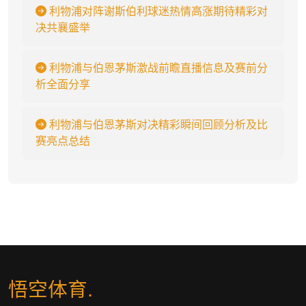
利物浦对阵谢斯伯利球迷热情高涨期待精彩对
决共襄盛举
利物浦与伯恩茅斯激战前瞻直播信息及赛前分
析全面分享
利物浦与伯恩茅斯对决精彩瞬间回顾分析及比
赛亮点总结
悟空体育
.